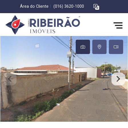
Área do Cliente
|
(016) 3620-1000