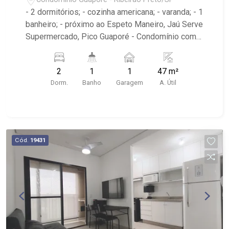
- 2 dormitórios; - cozinha americana; - varanda; - 1
banheiro; - próximo ao Espeto Maneiro, Jaú Serve
Supermercado, Pico Guaporé - Condomínio com
portaria 24 horas, piscina, academia, playground,
área de churrasco e salão de festa
2
1
1
47 m²
Dorm.
Banho
Garagem
A. Útil
Cód.
19431