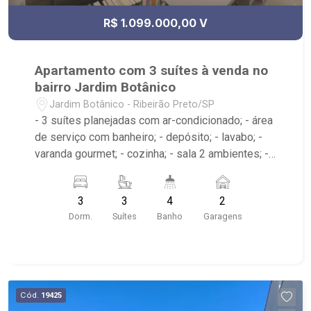
R$ 1.099.000,00 V
Apartamento com 3 suítes à venda no
bairro Jardim Botânico
Jardim Botânico - Ribeirão Preto/SP
- 3 suítes planejadas com ar-condicionado; - área
de serviço com banheiro; - depósito; - lavabo; -
varanda gourmet; - cozinha; - sala 2 ambientes; -
sala de estar; - sala de jantar; - 4 banheiros
planejados com box e espelho; - Condomínio
3
3
4
2
com portaria 24h, piscinas, quadra de esportes,
Dorm.
Suítes
Banho
Garagens
salão de festas, salão gourmet, brinquedoteca,
Fitness, autorama, espaço mulher, sauna entre
outros; - próximo ao Parque Uber Sul, Olli Cozinha
e Bar, Seo Pitanga
Cód.
19425