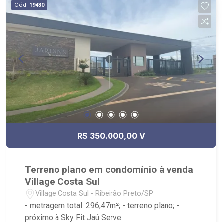
Cód.
19430
Aparelhados; - 2 Elevadores por torre (sociais e
serviço); - Câmeras de Segurança; - Cercas
Elétrica; - Portaria 24h. Super bem localizado, na
Zona Sul. Caminhando... - Atrás do Burguer King; -
3 min. do Mc Donald`s; - 3 min. do Supermercado
Savegnago; - 13 min. da Faculdade Estácio; - 15
min. do Parque Raya.
R$ 350.000,00 V
Terreno plano em condomínio à venda
Village Costa Sul
Village Costa Sul - Ribeirão Preto/SP
- metragem total: 296,47m²; - terreno plano; -
próximo à Sky Fit Jaú Serve