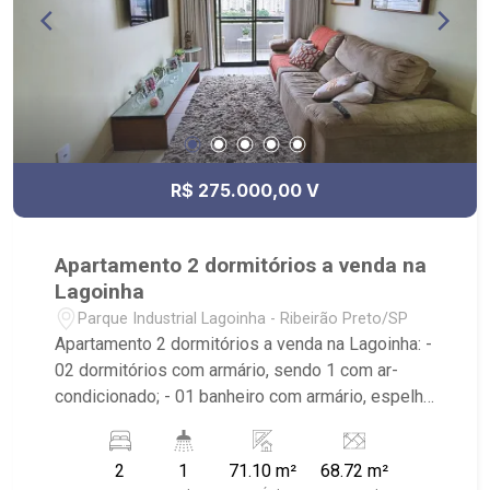
R$ 275.000,00 V
Apartamento 2 dormitórios a venda na
Lagoinha
Parque Industrial Lagoinha - Ribeirão Preto/SP
Apartamento 2 dormitórios a venda na Lagoinha: -
02 dormitórios com armário, sendo 1 com ar-
condicionado; - 01 banheiro com armário, espelho
e box; - 01 vaga coberta de garagem; - Sala dois
ambientes; - Ventilador de teto no imóvel; -
2
1
71.10 m²
68.72 m²
Cozinha planejada; - Área de Serviço planejada; -