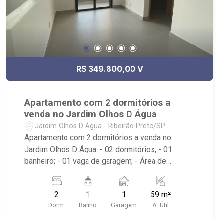
R$ 349.800,00 V
Apartamento com 2 dormitórios a
venda no Jardim Olhos D Água
Jardim Olhos D Água - Ribeirão Preto/SP
Apartamento com 2 dormitórios a venda no
Jardim Olhos D Água: - 02 dormitórios; - 01
banheiro; - 01 vaga de garagem; - Área de
Serviço; - Cozinha Americana; - Condomínio com
portaria 24 horas, elevador, piscina, sauna, quadra
2
1
1
59 m²
poliesportiva, playground, área de churrasco,
Dorm.
Banho
Garagem
A. Útil
salão de festa, academia, praça e espaço pra