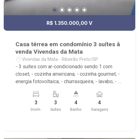
R$ 1.350.000,00 V
Casa térrea em condomínio 3 suítes à
venda Vivendas da Mata
Vivendas da Mata - Ribeirão Preto/SP
- 3 suítes com ar-condicionado sendo 1 com
closet; - cozinha americana; - cozinha gourmet; -
energia fotovoltaica; - churrasqueira; - lavabo; - 4
banheiros; - Condomínio com Club House:
Portaria 24hrs, Piscina, Área de Churrasco,
3
3
4
4
Quadra Poliesportiva, Quadra de Tênis, Beach
Dorm.
Suítes
Banho
Garagens
Tenis, Brinquedoteca, Academia; - Próximo ao
Armazém Sebastiana, Allcomp Drones, Viemaq