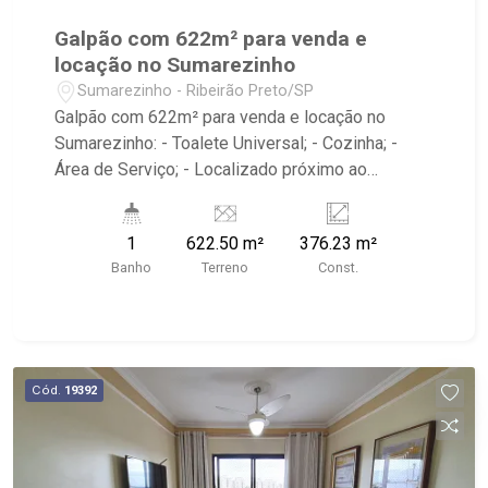
Galpão com 622m² para venda e
locação no Sumarezinho
Sumarezinho - Ribeirão Preto/SP
Galpão com 622m² para venda e locação no
Sumarezinho: - Toalete Universal; - Cozinha; -
Área de Serviço; - Localizado próximo ao
Supermercados Gricki, Lanchonete Temática
Mundo Animal e Praiô Sport.
1
622.50 m²
376.23 m²
Banho
Terreno
Const.
Cód.
19392