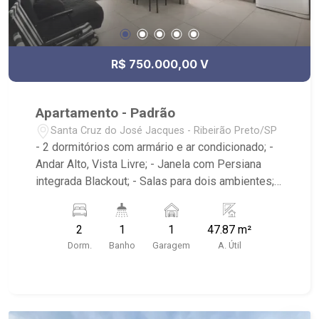
R$ 750.000,00 V
Apartamento - Padrão
Santa Cruz do José Jacques - Ribeirão Preto/SP
- 2 dormitórios com armário e ar condicionado; -
Andar Alto, Vista Livre; - Janela com Persiana
integrada Blackout; - Salas para dois ambientes; -
Área de Serviços; - Cozinha planejada; - Sacada
Gourmet; - Iluminação; - Box em Vidro; - 1 vaga.
2
1
1
47.87 m²
Condomínio: - Piscina Borda Infinita (adulto com
Dorm.
Banho
Garagem
A. Útil
raia e infantil) com Vestiários; - Spa com Sauna; -
2 Academias no 13º andar (uma por torre); - Pet
Place; - Áreas para Churrascos; - Salão de
Festas; - Quadra Gramada; - Playground; -
Brinquedoteca; - Ambientes Climatizados e