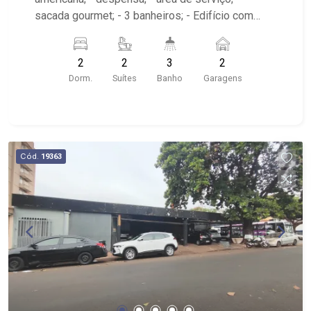
sacada gourmet; - 3 banheiros; - Edifício com
Lazer, portaria 24hrs, portão eletrônico e
elevador; - próximo ao Ribeirão Shopping, Unip,
2
2
3
2
Pizzaria Verace;
Dorm.
Suítes
Banho
Garagens
Cód.
19363