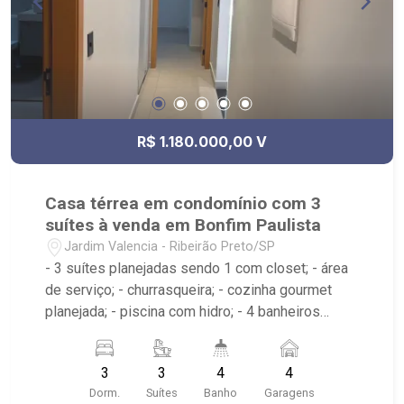
R$ 1.180.000,00 V
Casa térrea em condomínio com 3
suítes à venda em Bonfim Paulista
Jardim Valencia - Ribeirão Preto/SP
- 3 suítes planejadas sendo 1 com closet; - área
de serviço; - churrasqueira; - cozinha gourmet
planejada; - piscina com hidro; - 4 banheiros
planejados com box e espelho; - próximo ao
Wsquash, Donna Anna Cucina di Casa; -
3
3
4
4
Condomínio com portaria 24h;
Dorm.
Suítes
Banho
Garagens