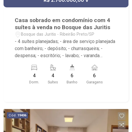
Casa sobrado em condomínio com 4
suítes à venda no Bosque das Juritis
Bosque das Juritis - Ribeirão Preto/SP
- 4 suítes planejadas; - área de serviço planejada
com banheiro; - depósito; - churrasqueira; -
despensa; - escritório; - lavabo; - varanda
gourmet; - cozinha planejada; - piscina; - sala 2
ambientes; - sala de estar; = sala de jantar; - 6
4
4
6
6
banheiros planejados com box e espelho; -
Dorm.
Suítes
Banho
Garagens
Condomínio de alto padrão paralelo à Av. João
Fiusa e perpendicular a Wladimir Meirelles; conta
com playground, quadra de esportes, salão de
festas e portaria com sistema de segurança; -
próximo ao Mais um Copo de Café, Fiusa Center,
Cód.
19406
Point Sp330