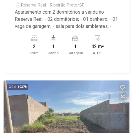
Reserva Real - Ribeirão Preto/SP
Apartamento com 2 dormitórios a venda no
Reserva Real: - 02 dormitórios; - 01 banheiro; - 01
vaga de garagem; - sala para dois ambientes; -
Edifício com portaria 24hrs, piscinas,
brinquedoteca, playground, salão de jogos, salão
2
1
1
42 m²
de festas, praça, espaço para bikes, pet place e
Dorm.
Banho
Garagem
A. Útil
churrasqueira; - Próximo ao Supermercado Big
Compras e Av. Henry Nestle.
Cód.
19378