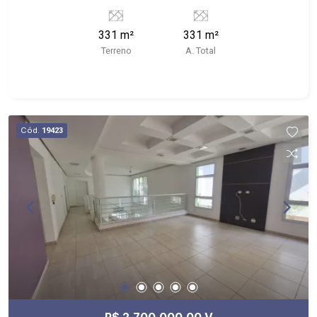
331 m²
331 m²
Terreno
A. Total
Cód.
19423
R$ 2.700.000,00 V