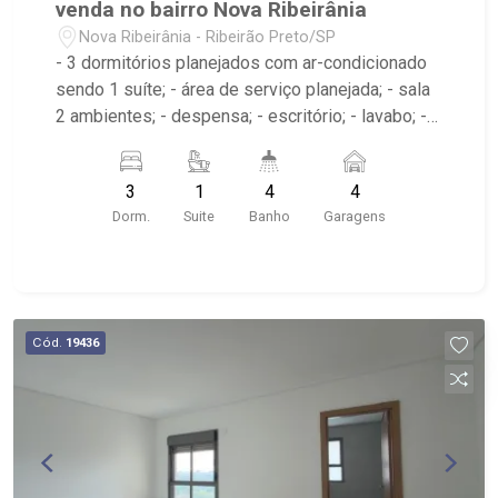
venda no bairro Nova Ribeirânia
Nova Ribeirânia - Ribeirão Preto/SP
- 3 dormitórios planejados com ar-condicionado
sendo 1 suíte; - área de serviço planejada; - sala
2 ambientes; - despensa; - escritório; - lavabo; -
varanda; - sala de estar; - sala de jantar; - portão
eletrônico; - 4 banheiros; - próximo ao São
3
1
4
4
Francisco Mais saúde, Coxilha dos Pampas,
Dorm.
Suite
Banho
Garagens
Barbados Praia Bar
Cód.
19436