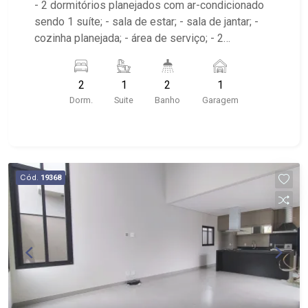
- 2 dormitórios planejados com ar-condicionado
sendo 1 suíte; - sala de estar; - sala de jantar; -
cozinha planejada; - área de serviço; - 2
banheiros planejados com box e espelho; -
próximo à Av. Leais Paulista, Boteco do Paulin
2
1
2
1
Dorm.
Suite
Banho
Garagem
Cód.
19368