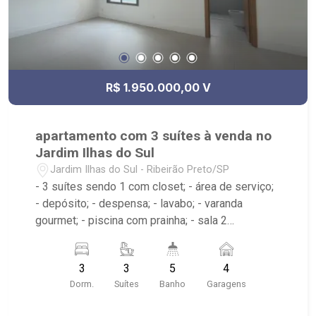
R$ 1.950.000,00 V
apartamento com 3 suítes à venda no
Jardim Ilhas do Sul
Jardim Ilhas do Sul - Ribeirão Preto/SP
- 3 suítes sendo 1 com closet; - área de serviço;
- depósito; - despensa; - lavabo; - varanda
gourmet; - piscina com prainha; - sala 2
ambientes; - sala de estar; - sauna; - 5 banheiros;
- próximo ao Museu da Gula, Go Coffee Olhos d`
3
3
5
4
água, Praça Doutor Luiz Antonio Passini Rossi
Dorm.
Suítes
Banho
Garagens