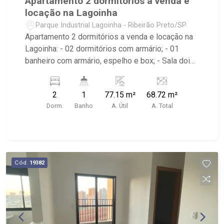
Apartamento 2 dormitórios a venda e
locação na Lagoinha
Parque Industrial Lagoinha - Ribeirão Preto/SP
Apartamento 2 dormitórios a venda e locação na
Lagoinha: - 02 dormitórios com armário; - 01
banheiro com armário, espelho e box; - Sala dois
ambientes; - Ventilador de teto e ar-condicionado
no imóvel; - Cozinha planejada; - Área de Serviço
2
1
77.15 m²
68.72 m²
planejada; - Edifício com portaria 24h e elevador;
Dorm.
Banho
A. Útil
A. Total
- Próximo ao Sesi, Tonin Superatacado e Av.
Presidente Castelo Branco.
Cód.
19382