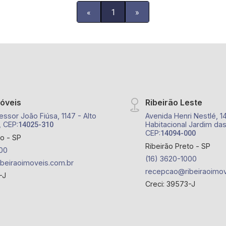
«
1
»
móveis
Ribeirão Leste
essor João Fiúsa, 1147 - Alto
Avenida Henri Nestlé, 1
, CEP:
Habitacional Jardim das
14025-310
CEP:
14094-000
to - SP
Ribeirão Preto - SP
00
(16) 3620-1000
beiraoimoveis.com.br
recepcao@ribeiraoimov
-J
Creci: 39573-J