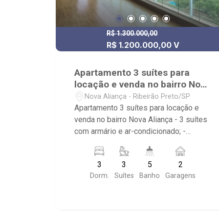
R$ 1.300.000,00
R$ 1.200.000,00 V
Apartamento 3 suítes para
locação e venda no bairro Nova
Aliança
Nova Aliança - Ribeirão Preto/SP
Apartamento 3 suítes para locação e
venda no bairro Nova Aliança - 3 suítes
com armário e ar-condicionado; -
Banheiros com armário e box em vidro;
- Living 2 ambientes com dois
3
3
5
2
aparelhos de ar; - Escritório; - Lavabo; -
Dorm.
Suítes
Banho
Garagens
Cozinha tradicional planejada; -
Despensa; - Área de serviço com
banheiro; - Varanda gourmet fechada
em vidro; - 2 vagas de garagem; -