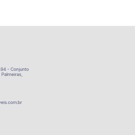
494 - Conjunto
 Palmeiras,
eis.com.br