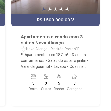
R$ 1.500.000,00 V
Apartamento a venda com 3
suítes Nova Aliança
Nova Aliança - Ribeirão Preto/SP
!!!Apartamento com 187 m² - 3 suítes
com armários - Salas de estar e jantar -
Varanda gourmet - Lavabo - Cozinha
planejada - Área de serviço -
Dependência de empregada - 3 vagas
3
3
5
3
de garagem - O prédio possui portaria
Dorm.
Suítes
Banho
Garagens
24h, área de lazer completa, próximo a
padarias, shopping, faculdade, avenidas
movimentadas e farmácias.