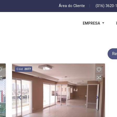
Área do Cliente
|
(016) 3620-
EMPRESA
Re
Cód.
2077