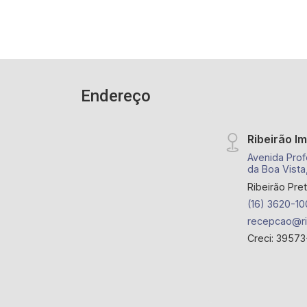
Condomínio com portaria 24 horas,
piscina, quadra poliesportiva,
playground, brinquedoteca, área de
churrasco, salão de festa, salão de
jogos, academia; - Próximo ao parque
das Artes, Ribeirão Shopping, Colégio
Endereço
Objetivo, Carrefour e academia BlueFit.
Ribeirão I
Avenida Prof
da Boa Vista
Ribeirão Pre
(16) 3620-10
recepcao@ri
Creci: 39573