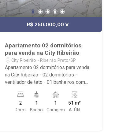
R$ 250.000,00 V
Apartamento 02 dormitórios
para venda na City Ribeirão
City Ribeirão - Ribeirão Preto/SP
Apartamento 02 dormitórios para venda
na City Ribeirão - 02 dormitórios -
ventilador de teto - 01 banheiros com
armário, box e espelho - Living 02
ambientes - Cozinha americana - Área
2
1
1
51 m²
de serviço - 01 vagas de garagem -
Dorm.
Banho
Garagem
A. Útil
Condomínio com portaria 24 horas,
piscina, quadra poliesportiva,
playground, brinquedoteca, salão de
jogos, área de churrasco e salão de