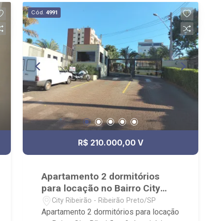
Área gourmet com churrasqueira, Salão
Cód.
4991
de festas, Portaria 24hrs; - Próximo ao
Lojinha Bella Città produção Pães
Especiais, Casa da Flor | Creche Pet |
Banho e Tosa, City Pão Ribeirão Preto
R$ 210.000,00 V
Apartamento 2 dormitórios
para locação no Bairro City
Ribeirão
City Ribeirão - Ribeirão Preto/SP
Apartamento 2 dormitórios para locação