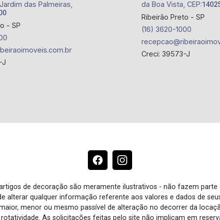
 Jardim das Palmeiras,
da Boa Vista, CEP:
1402
00
Ribeirão Preto - SP
to - SP
(16) 3620-1000
00
recepcao@ribeiraoimov
beiraoimoveis.com.br
Creci: 39573-J
-J
e artigos de decoração são meramente ilustrativos - não fazem parte
o de alterar qualquer informação referente aos valores e dados de se
aior, menor ou mesmo passível de alteração no decorrer da locaç
à rotatividade. As solicitações feitas pelo site não implicam em rese