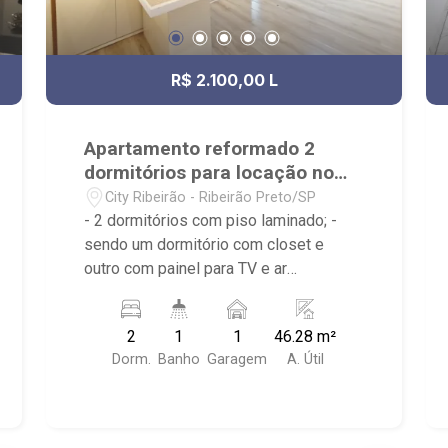
R$ 2.100,00 L
Apartamento reformado 2
dormitórios para locação no
Bairro City Ribeirão
City Ribeirão - Ribeirão Preto/SP
- 2 dormitórios com piso laminado; -
sendo um dormitório com closet e
outro com painel para TV e ar
condicionado; - Living 2 ambientes; -
Cozinha americana planejada (nova
2
1
1
46.28 m²
bancada e pia); - Área de serviço
Dorm.
Banho
Garagem
A. Útil
integrada; - Banheiro social reformado
com box em vidro, gabinete e nicho; -
Condomínio com Quadra poliesportiva,
Playground, Piscinas adulto e infantil,