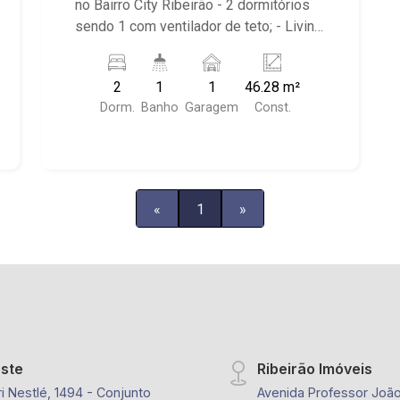
no Bairro City Ribeirão - 2 dormitórios
sendo 1 com ventilador de teto; - Living
2 ambientes; - Cozinha americana com
armário; - Área de serviço integrada; -
2
1
1
46.28 m²
Banheiro social com box em vidro; -
Dorm.
Banho
Garagem
Const.
Condomínio com Quadra poliesportiva,
Playground, Piscinas adulto e infantil,
Área gourmet com churrasqueira, Salão
de festas, Portaria 24hrs; - Próximo ao
Lojinha Bella Città produção Pães
«
1
»
Especiais, Casa da Flor | Creche Pet |
Banho e Tosa, City Pão Ribeirão Preto
este
Ribeirão Imóveis
i Nestlé, 1494 - Conjunto
Avenida Professor João 