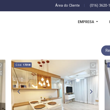
Área do Cliente
|
(016) 3620-
EMPRESA
Re
Cód.
17018