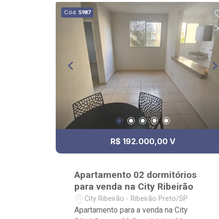
Bella Città produção Pães Especiais,
Cód.
5987
Casa da Flor | Creche Pet | Banho e
Tosa, City Pão Ribeirão Preto
R$ 192.000,00 V
Apartamento 02 dormitórios
para venda na City Ribeirão
City Ribeirão - Ribeirão Preto/SP
Apartamento para a venda na City