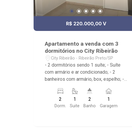
R$ 220.000,00 V
Apartamento a venda com 3
dormitórios no City Ribeirão
City Ribeirão - Ribeirão Preto/SP
- 2 dormitórios sendo 1 suíte; - Suíte
com armário e ar condicionado; - 2
banheiros com armário, box, espelho; -
Sala dois ambientes; - Cozinha
americana com armário; - Área de
2
1
2
1
serviço com armário; - Condomínio com
Dorm.
Suite
Banho
Garagem
Quadra poliesportiva, Playground,
Piscinas adulto e infantil, Área gourmet
com churrasqueira, Salão de festas,
Portaria 24hrs; - Próximo ao Lojinha