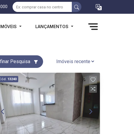
1000
IMÓVEIS
LANÇAMENTOS
finar Pesquisa
Cód.
13240