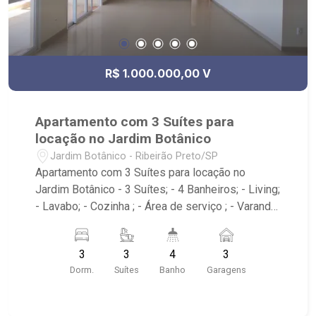
R$ 1.000.000,00 V
Apartamento com 3 Suítes para
locação no Jardim Botânico
Jardim Botânico - Ribeirão Preto/SP
Apartamento com 3 Suítes para locação no
Jardim Botânico - 3 Suítes; - 4 Banheiros; - Living;
- Lavabo; - Cozinha ; - Área de serviço ; - Varanda
Gourmet; - Condomínio com portaria 24h, piscina,
quadra de esportes, varanda gourmet, salão de
3
3
4
3
festas e playground; - Próximo do Parque Raya,
Dorm.
Suítes
Banho
Garagens
Colégio Itamaray, Supermercado Dia, Pão de
Açúcar e banco Itau.