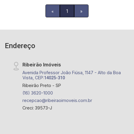
jantar - sofá - 2 poltronas - 3 camas - mesa de 4
lugares na sacada Temos também unidades
«
1
»
disponíveis nos edifícios: Grand Raya, Jaó, Tiê,
Central Park
Endereço
Ribeirão Imóveis
Avenida Professor João Fiúsa, 1147 - Alto da Boa
Vista, CEP:
14025-310
Ribeirão Preto - SP
(16) 3620-1000
recepcao@ribeiraoimoveis.com.br
Creci: 39573-J