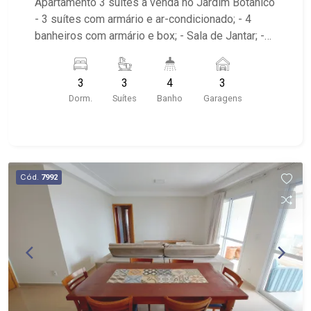
Apartamento 3 suítes à venda no Jardim Botânico
- 3 suítes com armário e ar-condicionado; - 4
banheiros com armário e box; - Sala de Jantar; -
Sala de TV; - Lavabo; - Cozinha com armários; -
Sacada Gourmet; - Churrasqueira; - 3 vagas
3
3
4
3
cobertas; - Próximo do Parque Raya, Colégio
Dorm.
Suítes
Banho
Garagens
Itamaray, Supermercado Dia, Pão de Açúcar e
banco Itau. - Condomínio com portaria 24h,
piscina, quadra de esportes, varanda gourmet,
salão de festas e playground.
Cód.
7992