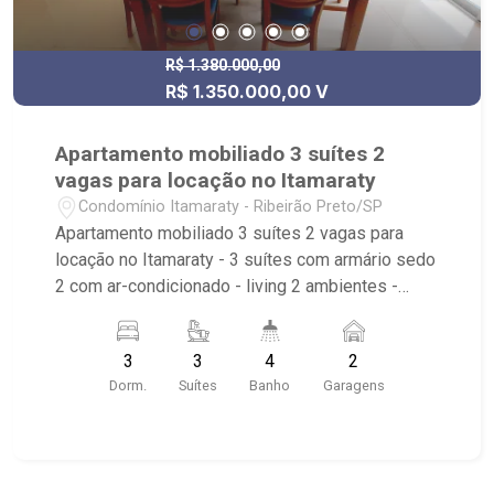
R$ 1.380.000,00
R$ 1.350.000,00 V
Apartamento mobiliado 3 suítes 2
vagas para locação no Itamaraty
Condomínio Itamaraty - Ribeirão Preto/SP
Apartamento mobiliado 3 suítes 2 vagas para
locação no Itamaraty - 3 suítes com armário sedo
2 com ar-condicionado - living 2 ambientes -
cozinha planejada - área de serviço com armário -
sacada gourmet com churrasqueira fechamento
3
3
4
2
em blindex e persiana - banheiro social
Dorm.
Suítes
Banho
Garagens
Condomínio com: - sauna - academia - play
graund - gás encanado - brinquedo-teca - espaço
gourmet -circuito de tv fechado - quadra poli-
esportiva Mobilia com: - linha branca - mesa de