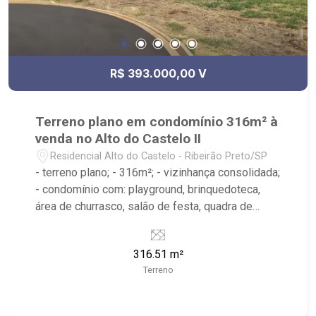
R$ 393.000,00 V
Terreno plano em condomínio 316m² à
venda no Alto do Castelo II
Residencial Alto do Castelo - Ribeirão Preto/SP
- terreno plano; - 316m²; - vizinhança consolidada;
- condomínio com: playground, brinquedoteca,
área de churrasco, salão de festa, quadra de
squash - próximo à Mata San Felippe,
Cachoereira Os Paduas
316.51 m²
Terreno