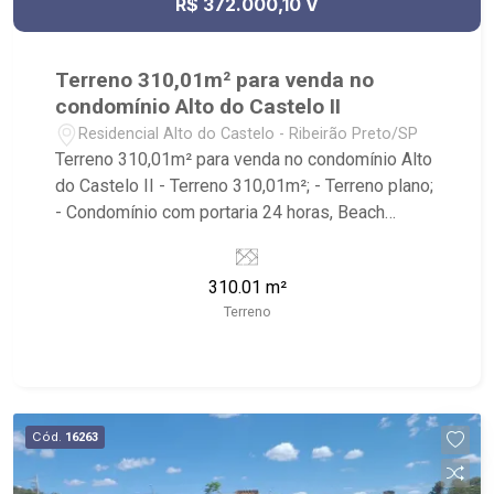
R$ 372.000,10 V
Terreno 310,01m² para venda no
condomínio Alto do Castelo II
Residencial Alto do Castelo - Ribeirão Preto/SP
Terreno 310,01m² para venda no condomínio Alto
do Castelo II - Terreno 310,01m²; - Terreno plano;
- Condomínio com portaria 24 horas, Beach
Tennis, Campo de Futebol, Playground e Salão de
festa; - Próximo ao Residencial Alto do Vale,
310.01 m²
Condomínio Fazenda Santa Maria, fácil acesso
Terreno
pela Anhanguera ou pelo bairro Recreio das
Acácias;
Cód.
16263