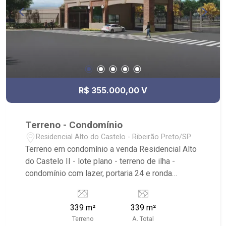
R$ 355.000,00 V
Terreno - Condomínio
Residencial Alto do Castelo - Ribeirão Preto/SP
Terreno em condomínio a venda Residencial Alto
do Castelo II - lote plano - terreno de ilha -
condomínio com lazer, portaria 24 e ronda
motorizada - bairro Recreio das Acácias -
condomínio em fase de construção - entre
339 m²
339 m²
Ribeirão Preto e Cravinhos, local envolta a
Terreno
A. Total
natureza; fora do centro urbano