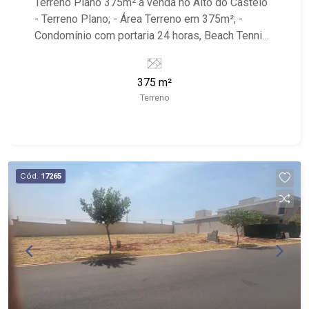
Terreno Plano 375m² à venda no Alto do Castelo
- Terreno Plano; - Área Terreno em 375m²; -
Condomínio com portaria 24 horas, Beach Tennis,
Campo de Futebol, Playground e Salão de festa; -
Fácil acesso pela Anhanguera ou pelo bairro
375 m²
Recreio das Acácias.
Terreno
Cód.
17265