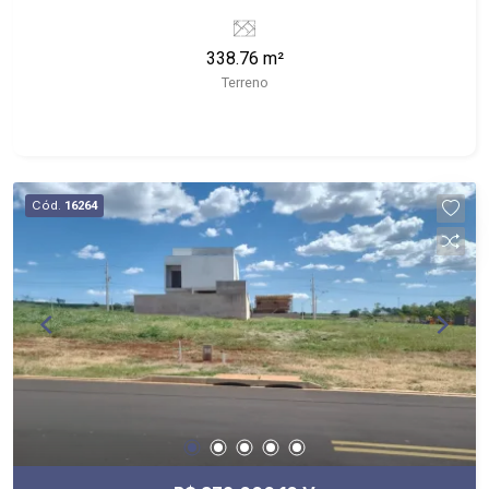
Tennis, Campo de Futebol, Playground e Salão de
festa; - fácil acesso pela Anhanguera ou pelo
338.76 m²
bairro Recreio das Acácias;
Terreno
Cód.
16264