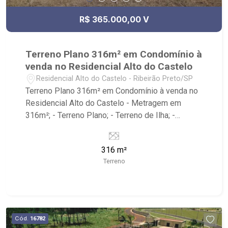
R$ 365.000,00 V
Terreno Plano 316m² em Condomínio à
venda no Residencial Alto do Castelo
Residencial Alto do Castelo - Ribeirão Preto/SP
Terreno Plano 316m² em Condomínio à venda no
Residencial Alto do Castelo - Metragem em
316m²; - Terreno Plano; - Terreno de Ilha; -
Condomínio com portaria 24 horas, Beach Tennis,
Campo de Futebol, Playground e Salão de festa; -
316 m²
Próximo ao Residencial Alto do Vale, Condomínio
Terreno
Fazenda Santa Maria, fácil acesso pela
Anhanguera ou pelo bairro Recreio das Acácias.
Cód.
16782