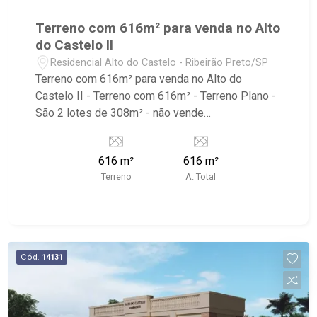
Terreno com 616m² para venda no Alto
do Castelo II
Residencial Alto do Castelo - Ribeirão Preto/SP
Terreno com 616m² para venda no Alto do
Castelo II - Terreno com 616m² - Terreno Plano -
São 2 lotes de 308m² - não vende
separadamente - Condomínio com Portaria 24h,
Espaço Gourmet, Playground e Salão de Festa -
616 m²
616 m²
Próximo ao Outlet Santa Maria.
Terreno
A. Total
Cód.
14131