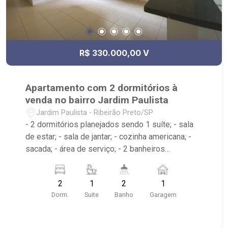
R$ 330.000,00 V
Apartamento com 2 dormitórios à
venda no bairro Jardim Paulista
Jardim Paulista - Ribeirão Preto/SP
- 2 dormitórios planejados sendo 1 suíte; - sala
de estar; - sala de jantar; - cozinha americana; -
sacada; - área de serviço; - 2 banheiros
planejados; - 01 vaga de garagem; - condomínio
com salão de festas e elevador; - próximo ao
2
1
2
1
Salgfesta Salgaderia, Minas Pães e Empório, Bar
Dorm.
Suite
Banho
Garagem
Feloni;