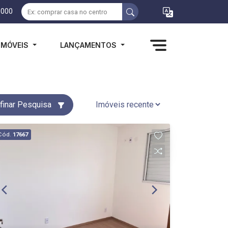
1000
IMÓVEIS
LANÇAMENTOS
finar Pesquisa
Cód.
17667