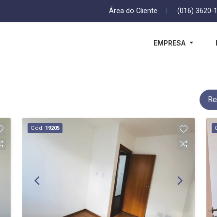
Área do Cliente
|
(016) 3620-
EMPRESA
Re
Cód.
19205