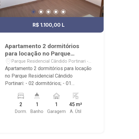
R$ 1.100,00 L
Apartamento 2 dormitórios
para locação no Parque
Residencial Cândido Portinari
Parque Residencial Cândido Portinari -
Ribeirão Preto/SP
Apartamento 2 dormitórios para locação
no Parque Residencial Cândido
Portinari: - 02 dormitórios; - 01
banheiro; - Living dois ambientes; -
Salas de Estar e de TV; - Cozinha; -
2
1
1
45 m²
Área de Serviço; - Condomínio com
Dorm.
Banho
Garagem
A. Útil
Portaria 24h, playground, salão de
festas, área churrasco, piscina, pet
place e quadra de areia; - Próximo ao
Supermercados Mialich, Lipi`s Café e