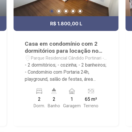
R$ 1.800,00 L
Casa em condomínio com 2
dormitórios para locação no
Portinari
Parque Residencial Cândido Portinari -
Ribeirão Preto/SP
- 2 dormitórios; - cozinha; - 2 banheiros;
- Condomínio com Portaria 24h,
playground, salão de festas, área
churrasco, piscina, pet place e quadra
de areia; - próximo ao Supermercados
2
2
1
65 m²
Mialich, Espaço Nyna Medeiros,
Dorm.
Banho
Garagem
Terreno
Depósito de Bebidas Vioti