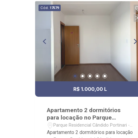
Espaço Nyna Medeiros e Depósito de
Cód.
17579
Bebidas Vioti.
R$ 1.000,00 L
Apartamento 2 dormitórios
para locação no Parque
Residencial Cândido Portinari
Parque Residencial Cândido Portinari -
Ribeirão Preto/SP
Apartamento 2 dormitórios para locação