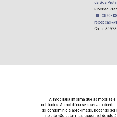
da Boa Vista
Ribeirão Pre
(16) 3620-10
recepcao@ri
Creci: 39573
A Imobiliária informa que as mobílias 
mobiliados. A imobiliária se reserva o direit
do condomínio é aproximado, podendo ser m
no site não estar mais disponível devido 