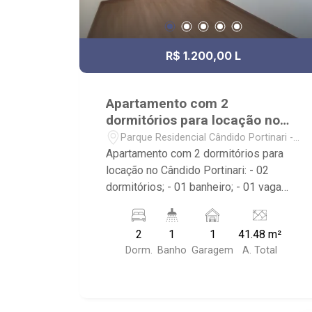
R$ 1.200,00 L
Apartamento com 2
dormitórios para locação no
Cândido Portinari
Parque Residencial Cândido Portinari -
Ribeirão Preto/SP
Apartamento com 2 dormitórios para
locação no Cândido Portinari: - 02
dormitórios; - 01 banheiro; - 01 vaga
descoberta de garagem; - Sala dois
ambientes; - Cozinha Americana; - Área
2
1
1
41.48 m²
de Serviço; - Condomínio com Portaria
Dorm.
Banho
Garagem
A. Total
24h, elevador, playground, salão de
festas, área churrasco, piscina, pet
place e quadra de areia; - Localizado
próximo ao Supermercados Mialich,