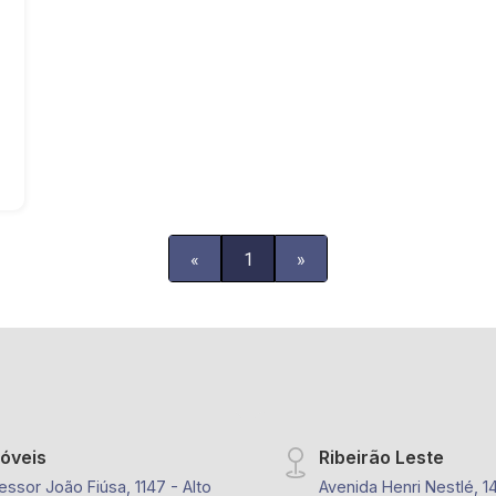
«
1
»
móveis
Ribeirão Leste
essor João Fiúsa, 1147 - Alto
Avenida Henri Nestlé, 1