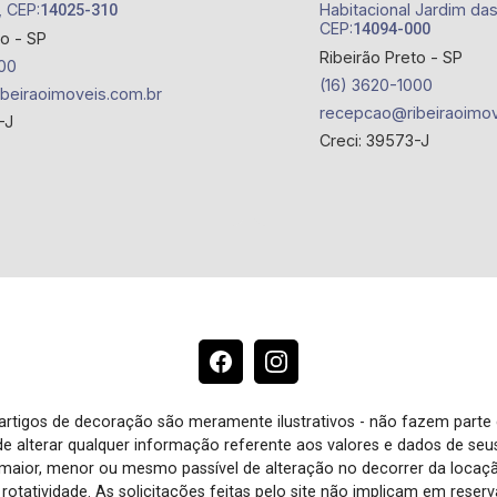
, CEP:
Habitacional Jardim das
14025-310
CEP:
14094-000
to - SP
Ribeirão Preto - SP
00
(16) 3620-1000
beiraoimoveis.com.br
recepcao@ribeiraoimov
-J
Creci: 39573-J
e artigos de decoração são meramente ilustrativos - não fazem parte
o de alterar qualquer informação referente aos valores e dados de se
aior, menor ou mesmo passível de alteração no decorrer da locaç
à rotatividade. As solicitações feitas pelo site não implicam em rese