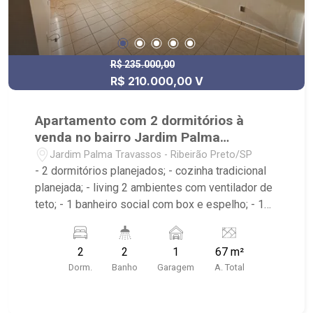
R$ 235.000,00
R$ 210.000,00 V
Apartamento com 2 dormitórios à
venda no bairro Jardim Palma
Travassos
Jardim Palma Travassos - Ribeirão Preto/SP
- 2 dormitórios planejados; - cozinha tradicional
planejada; - living 2 ambientes com ventilador de
teto; - 1 banheiro social com box e espelho; - 1
banheiro de serviço; - área de serviço; - 1 vaga
de garagem coberta; - Próximo à Assaí
2
2
1
67 m²
Atacadista, Avenida Dr. Francisco Junqueira e
Dorm.
Banho
Garagem
A. Total
Avenida Maria de Jesus Condeixa.