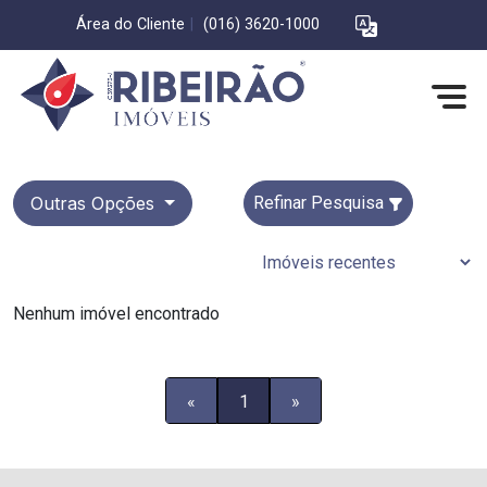
Área do Cliente
|
(016) 3620-1000
Outras Opções
Refinar Pesquisa
Nenhum imóvel encontrado
«
1
»