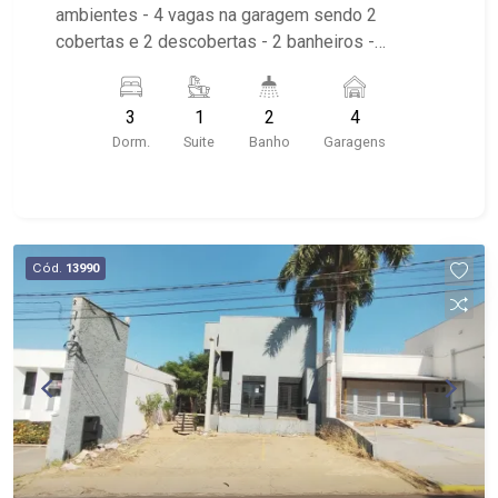
ambientes - 4 vagas na garagem sendo 2
cobertas e 2 descobertas - 2 banheiros -
Próximo as Avenidas Nove de Julho e Av.
Presidente Vargas
3
1
2
4
Dorm.
Suite
Banho
Garagens
Cód.
13990