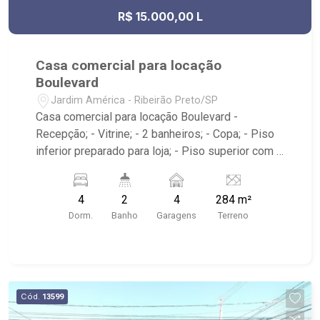
R$ 15.000,00 L
Casa comercial para locação
Boulevard
Jardim América - Ribeirão Preto/SP
Casa comercial para locação Boulevard -
Recepção; - Vitrine; - 2 banheiros; - Copa; - Piso
inferior preparado para loja; - Piso superior com 3
salas; - 4 vagas recuadas; - Imóvel localizado na
Av. Nove de Julho, próximo a Av. Presidente
4
2
4
284 m²
Vargas.
Dorm.
Banho
Garagens
Terreno
Cód.
13599