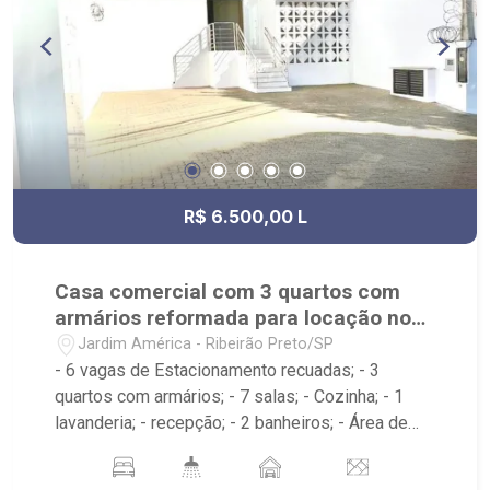
R$ 6.500,00 L
Casa comercial com 3 quartos com
armários reformada para locação no
Jardim América
Jardim América - Ribeirão Preto/SP
- 6 vagas de Estacionamento recuadas; - 3
quartos com armários; - 7 salas; - Cozinha; - 1
lavanderia; - recepção; - 2 banheiros; - Área de
serviço; - Edícula no fundo com dois ambientes; -
Próximo ao centro, shopping, farmácia,