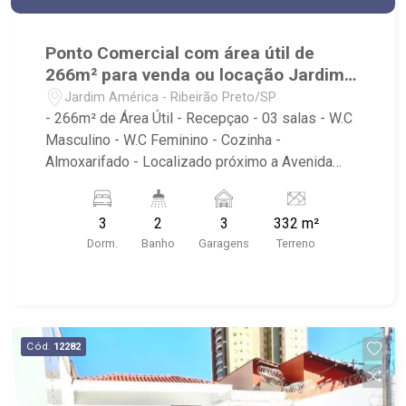
Ponto Comercial com área útil de
266m² para venda ou locação Jardim
América
Jardim América - Ribeirão Preto/SP
- 266m² de Área Útil - Recepçao - 03 salas - W.C
Masculino - W.C Feminino - Cozinha -
Almoxarifado - Localizado próximo a Avenida
Presidente Vargas, Villa Sucreê, Churrascaria
Nativas, Ribeirão Shopping, Assaí Atacadista,
3
2
3
332 m²
Cenourão, savegnago, Habib`s, McDonald`s,
Dorm.
Banho
Garagens
Terreno
Burger King
Cód.
12282