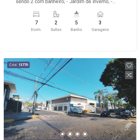
sendo 2 com banheiro; - Jardim de inverno; -
Cozinha; - Quintal; - 3 vagas recuadas; - Edícula
com amplo salão e porta de vidro; - Próximo as
7
2
5
3
Avenidas Nove de Julho e Independência.
Dorm.
Suítes
Banho
Garagens
Cód.
13770