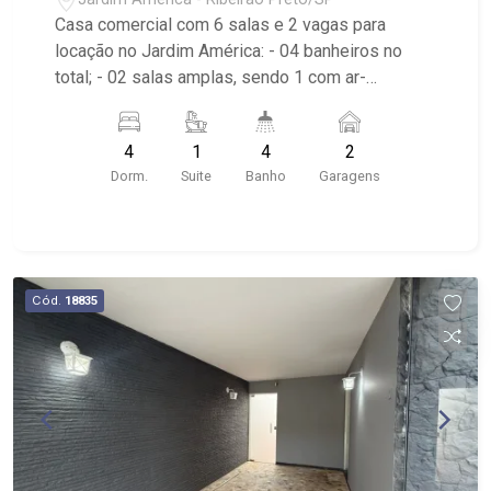
Casa comercial com 6 salas e 2 vagas para
locação no Jardim América: - 04 banheiros no
total; - 02 salas amplas, sendo 1 com ar-
condicionado e armários; - 04 salas com armário,
sendo 1 com banheiro; - 01 sala Escritório; - 02
4
1
4
2
vagas de garagem, sendo uma coberta; -
Dorm.
Suite
Banho
Garagens
Corredor lateral; - Área de Serviço; - Despensa; -
Cozinha; - Piscina; - Quintal; - Portão; - Próximo à
Av. Independência e Av. Nove de Julho.
Cód.
18835