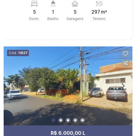
cruzamento com a Independência.
5
1
5
297 m²
Dorm.
Banho
Garagens
Terreno
Cód.
13527
R$ 6.000,00 L