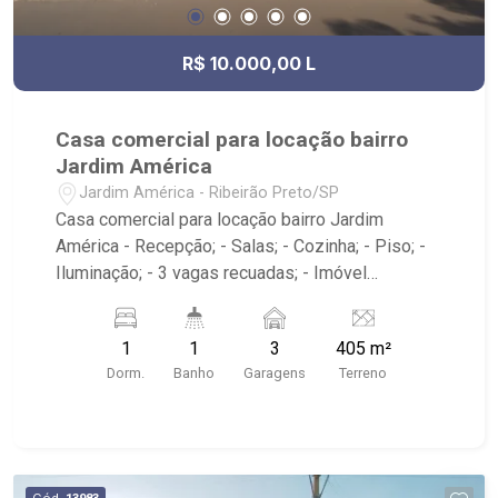
R$ 10.000,00 L
Casa comercial para locação bairro
Jardim América
Jardim América - Ribeirão Preto/SP
Casa comercial para locação bairro Jardim
América - Recepção; - Salas; - Cozinha; - Piso; -
Iluminação; - 3 vagas recuadas; - Imóvel
localizado na Av. Nove de Julho, próximo ao
encontro com Av. Maurílio Biagi e Parque
1
1
3
405 m²
Curupira.
Dorm.
Banho
Garagens
Terreno
Cód.