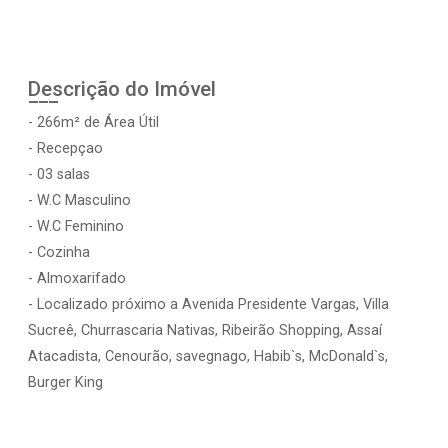
Descrição do Imóvel
- 266m² de Área Útil
- Recepçao
- 03 salas
- W.C Masculino
- W.C Feminino
- Cozinha
- Almoxarifado
- Localizado próximo a Avenida Presidente Vargas, Villa
Sucreê, Churrascaria Nativas, Ribeirão Shopping, Assaí
Atacadista, Cenourão, savegnago, Habib`s, McDonald`s,
Burger King