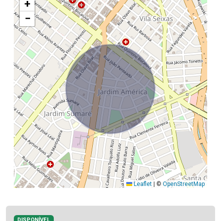
+
−
Leaflet
|
©
OpenStreetMap
DISPONÍVEL