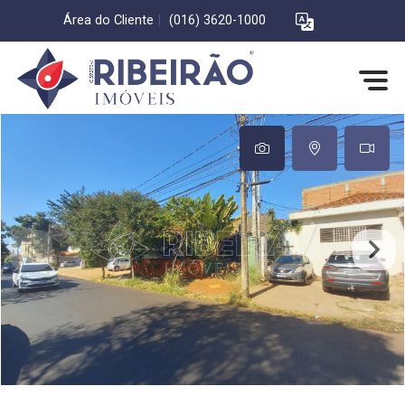
Área do Cliente
|
(016) 3620-1000