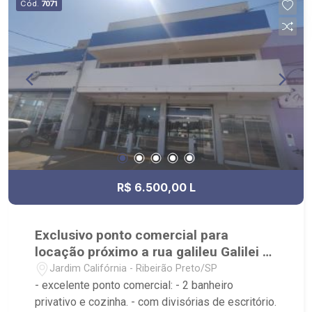
Cód.
7071
R$ 6.500,00 L
Exclusivo ponto comercial para
locação próximo a rua galileu Galilei e
rua salvador Deloiágono
Jardim Califórnia - Ribeirão Preto/SP
- excelente ponto comercial: - 2 banheiro
privativo e cozinha. - com divisórias de escritório.