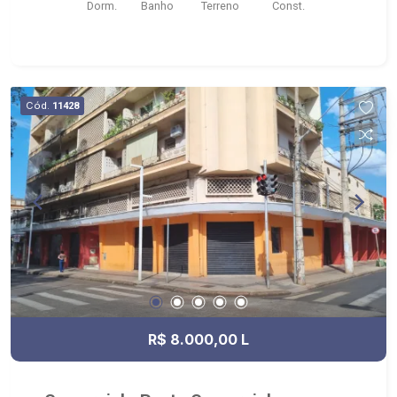
Dorm.
Banho
Terreno
Const.
Cód.
11428
R$ 8.000,00 L