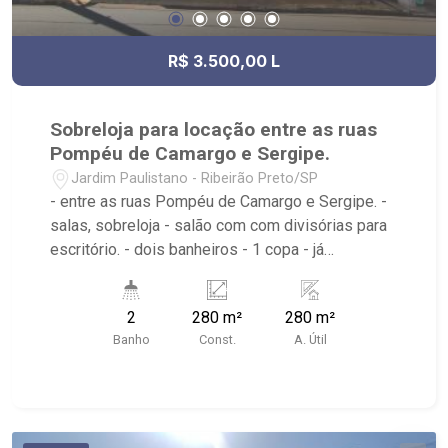
R$ 3.500,00 L
Sobreloja para locação entre as ruas
Pompéu de Camargo e Sergipe.
Jardim Paulistano - Ribeirão Preto/SP
- entre as ruas Pompéu de Camargo e Sergipe. -
salas, sobreloja - salão com com divisórias para
escritório. - dois banheiros - 1 copa - já
preparado para call center, escritórios,
consultório - próximo a unidade de saúde NGA. -
2
280 m²
280 m²
instituto seb.
Banho
Const.
A. Útil