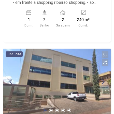
- em frente a shopping ribeirão shopping. - ao
lado da cobasi casa de ração.
1
2
2
240 m²
Dorm.
Banho
Garagens
Const.
Cód.
7054