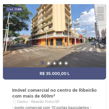
qualquer ângulo da esquina - de frente a Praça
Carlos Gomes e Praça XV de Novembro - local já
Cód.
11425
consagrado como principal polo de comércio
popular na cidade - muito próximo ao Pinguim e
Teatro Pedro II - apenas dois quarteirões da
biblioteca Sinhá Junqueira, Centro Cultural Palace,
Catedral Metropolitana e das lojas Magazine
Luiza, Casas Bahia e Ramavi.
R$ 35.000,00 L
Imóvel comercial no centro de Ribeirão
com mais de 600m²
Centro - Ribeirão Preto/SP
- ponto comercial com 10 portas basculantes -