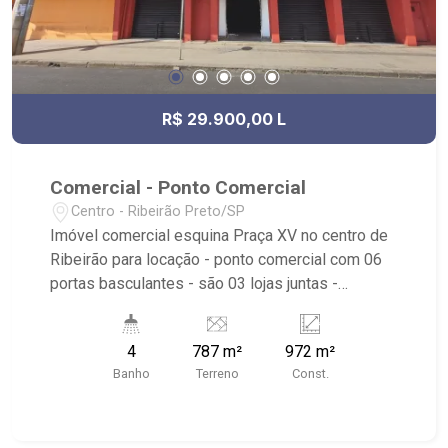
R$ 29.900,00 L
Comercial - Ponto Comercial
Centro - Ribeirão Preto/SP
Imóvel comercial esquina Praça XV no centro de
Ribeirão para locação - ponto comercial com 06
portas basculantes - são 03 lojas juntas -
entradas pela Barão do Amazonas e entradas
pela General Osório - o salão principal tem 365m²
4
787 m²
972 m²
- possibilidade de divisões internas - piso
Banho
Terreno
Const.
superior com seis escritórios - há banheiros no
piso térreo - há banheiros no piso superior -
analisa-se carência - fácil visibilidade de