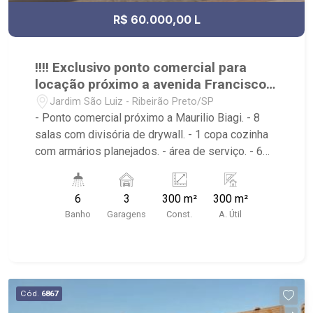
R$ 60.000,00 L
!!!! Exclusivo ponto comercial para
locação próximo a avenida Francisco
Junqueira e Antônio Barachini.
Jardim São Luiz - Ribeirão Preto/SP
- Ponto comercial próximo a Maurilio Biagi. - 8
salas com divisória de drywall. - 1 copa cozinha
com armários planejados. - área de serviço. - 6
banheiros. - 3 vagas de garagem rotativas. -
ponto comercial próximo a Maurilio Biagi e -
6
3
300 m²
300 m²
Havan. - Burger king.
Banho
Garagens
Const.
A. Útil
Cód.
6867