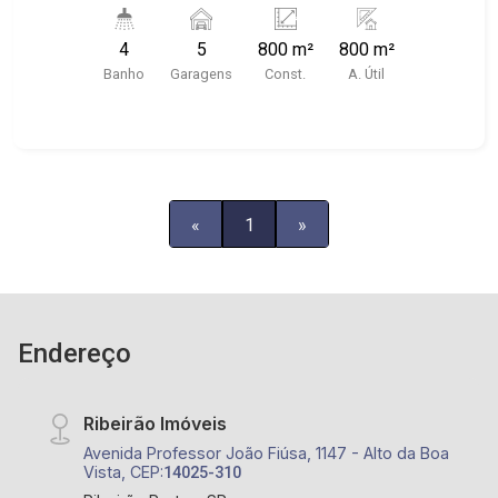
salão com lavabos e banheiro Pcd, - Cozinha com
depósitos e almoxarifado - Câmaras frias - Caixa
4
5
800 m²
800 m²
e bar. - Estacionamento interno para funcionário
Banho
Garagens
Const.
A. Útil
Excelente esquina: Presidente Vargas com José
Leal. Ao lado do edifício Apogeu. - Sugestão
segmento alimentício
«
1
»
Endereço
Ribeirão Imóveis
Avenida Professor João Fiúsa, 1147 - Alto da Boa
Vista, CEP:
14025-310