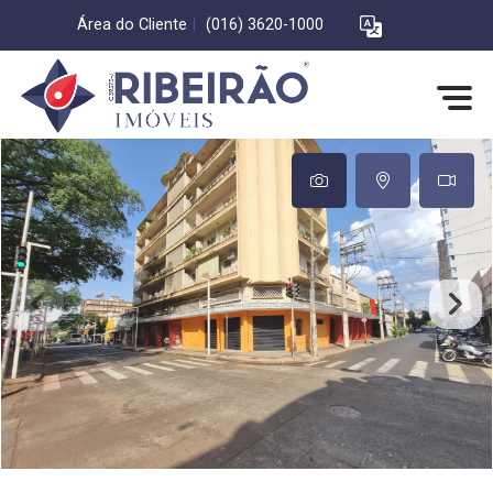
Área do Cliente
|
(016) 3620-1000