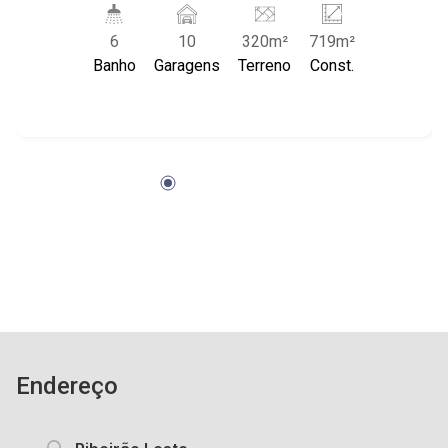
próximo à Av. João Fiúza, Fiusa Center e
6
10
320m²
719m²
Colégio Santa Úrsula.
Banho
Garagens
Terreno
Const.
Endereço