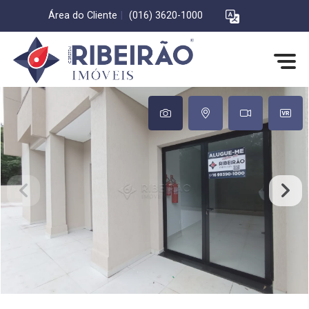
Área do Cliente
|
(016) 3620-1000