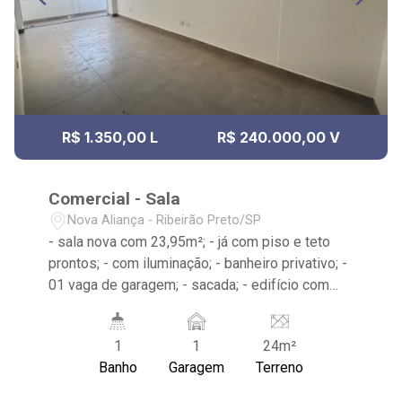
R$ 1.350,00 L
R$ 240.000,00 V
Comercial - Sala
Nova Aliança - Ribeirão Preto/SP
- sala nova com 23,95m²; - já com piso e teto
prontos; - com iluminação; - banheiro privativo; -
01 vaga de garagem; - sacada; - edifício com
elevador, portaria e vallet. - rua paralelo a
avenida Braz Olaia Acosta. - atrás da nova loja
1
1
24m²
Divai (saída do estacionamento da loja). - atrás
Banho
Garagem
Terreno
da nova academia Pacer Nova Aliança. - sala
ideal para consultórios, clínicas e escritórios. -