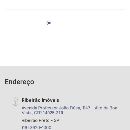
com internet e telefonia já inclusa no
condomínio - sistema de vallet.
Endereço
Ribeirão Imóveis
Avenida Professor João Fiúsa, 1147 - Alto da Boa
Vista, CEP:
14025-310
Ribeirão Preto - SP
(16) 3620-1000