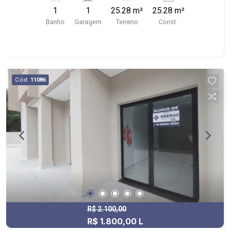
1
1
25.28 m²
25.28 m²
Banho
Garagem
Terreno
Const.
Cód.
11086
R$ 2.100,00
R$ 1.800,00 L