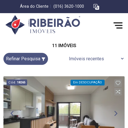
Área do Cliente
|
(016) 3620-1000
11 IMÓVEIS
Refinar Pesquisa
Cód.
18265
Em DESOCUPAÇÃO