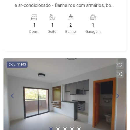
e ar-condicionado - Banheiros com armários, box
e espelho - Cozinha com armários - Lavabo -
Área de serviço com armários - Sacada - 1 vaga
1
1
2
1
coberta na garagem - mobiliado: cama, sofá, linha
Dorm.
Suite
Banho
Garagem
branca - Condomínio: Portaria 24hrs e
conveniências - Próximo ao HC Criança
Cód.
11943