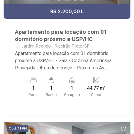
R$ 2.200,00 L
Apartamento para locação com 01
dormitório próximo a USP/HC
Jardim Recreio - Ribeirão Preto/SP
Apartamento para locação com 01 dormitório
próximo a USP/HC - Sala - Cozinha Americana
Planejada - Área de serviço - Próximo a Av.
Bandeirantes, HC Criança - Sacada - 1 vaga na
garagem coberta Prédio com portaria 24 horas,
1
1
1
44.77 m²
galeria na parte inferior com empório, fácil
Dorm.
Banho
Garagem
Const.
acesso a Rodovia Bandeirantes e muito próximo
a USP/HC.
Cód.
11784