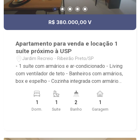
R$ 380.000,00 V
Apartamento para venda e locação 1
suíte próximo à USP
Jardim Recreio - Ribeirão Preto/SP
- 1 suíte com armários e ar-condicionado - Living
com ventilador de teto - Banheiros com armários,
box e espelho - Cozinha integrada com armários,
micro-ondas e fogão - Lavabo - Área de serviço
com armários - Sacada - 1 vaga coberta na
1
1
2
1
garagem - Condomínio: Portaria 24hrs e
Dorm.
Suite
Banho
Garagem
conveniências - Próximo ao HC Criança