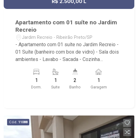
R$ 2.500,00 L
Apartamento com 01 suíte no Jardim
Recreio
Jardim Recreio - Ribeirão Preto/SP
- Apartamento com 01 suíte no Jardim Recreio -
01 Suíte (banheiro com box de vidro) - Sala dois
ambientes - Lavabo - Sacada - Cozinha
americana com balcão em mármore - Área de
serviço - 01 banheiro - 1 Vaga de garagem
1
1
2
1
Próximo à Rodovia Bandeirantes, USP/HC, entre
Dorm.
Suite
Banho
Garagem
outros comércios
Cód.
11088