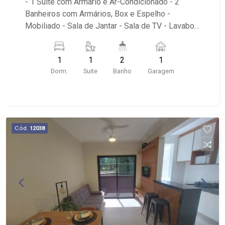
- 1 Suíte com Armário e Ar-Condicionado - 2
Banheiros com Armários, Box e Espelho -
Mobiliado - Sala de Jantar - Sala de TV - Lavabo -
Cozinha Americana com armários - Área de
Serviço - Sacada - Condomínio: Portaria 24hrs e
1
1
2
1
conveniências - Próximo ao HC Criança
Dorm.
Suite
Banho
Garagem
Cód.
12038