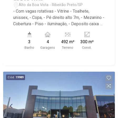
Alto da Boa Vista - Ribeirão Preto/SP
- Com vagas rotativas - Vitrine - Toalhete,
unissex, - Copa, - Pé direito alto 7m, - Mezanino -
Cobertura - Piso - iluminação, - Deposito caixa de
agua 500 litros - Próximo a Madre Farma,
LINDACOR TINTAS, Trinity Despachante,
3
4
492 m²
300 m²
Paulistão Atacadista, Jet Oil
Banho
Garagens
Terreno
Const.
Cód.
19989