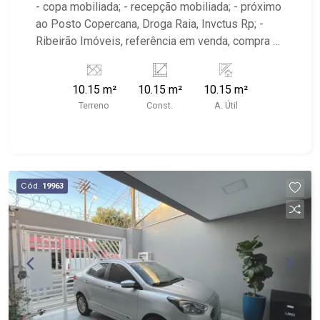
- copa mobiliada; - recepção mobiliada; - próximo
ao Posto Copercana, Droga Raia, Invctus Rp; -
Ribeirão Imóveis, referência em venda, compra e
locação. - Sinta-se em casa na Ribeirão Imóveis,
afinal Somos e Vivemos Ribeirão:
10.15 m²
10.15 m²
10.15 m²
Terreno
Const.
A. Útil
Cód.
19963