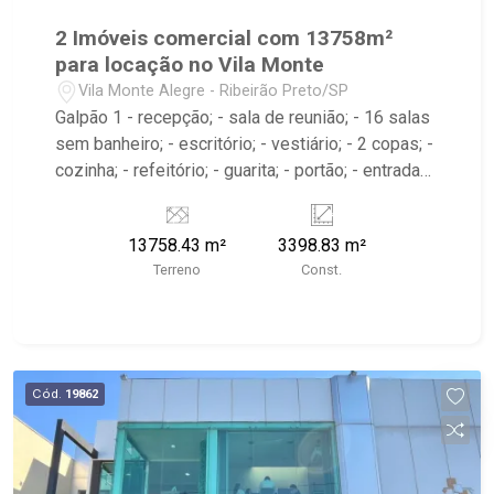
2 Imóveis comercial com 13758m²
para locação no Vila Monte
Vila Monte Alegre - Ribeirão Preto/SP
Galpão 1 - recepção; - sala de reunião; - 16 salas
sem banheiro; - escritório; - vestiário; - 2 copas; -
cozinha; - refeitório; - guarita; - portão; - entrada
para caminhões; - pátio para manobras; - carga e
descarga; - depósito; - lava rápido para caminhão
13758.43 m²
3398.83 m²
e ônibus; - área de serviço; - sacadas com
Terreno
Const.
banheiro; - barracão; Galpão 2 - sala de reunião; -
8 salas; - divisórias; - escritório; - vestiário; -
copas; - cozinha; - guarita; - portão; - entrada para
caminhões; - pátio para manobras; - carga e
descarga; - depósito; - barracão; - Próximo à
Cód.
19862
Avenida Bandeirantes, USP e Academia
LPFitness;