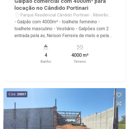
Galpão comercial com 4000m² para
locação no Cândido Portinari
Parque Residencial Cândido Portinari - Ribeirão
Preto/SP
- Galpão com 4000m² - toalhete feminino -
toalhete masculino - Vestiário - Galpões com 2
entrada pela av, Nelson Ferreira de melo e pela
rua Adenil som Tamega monteiro - Ribeirão
Imóveis, referência em venda, compra e locação.
4
4000 m²
- Sinta-se em casa na Ribeirão Imóveis, afinal
Banho
Terreno
Somos e Vivemos Ribeirão: - funcionários
capacitados; - processos rápidos e eficientes; -
análise criteriosa de documentação; - com foco:
Zona Sul, Zona Leste, Centro e Bonfim Paulista; -
para Venda, Compra e Locação, imobiliária é
Cód.
20037
Ribeirão Imóveis - sede na Av. Professor João
Fiusa;