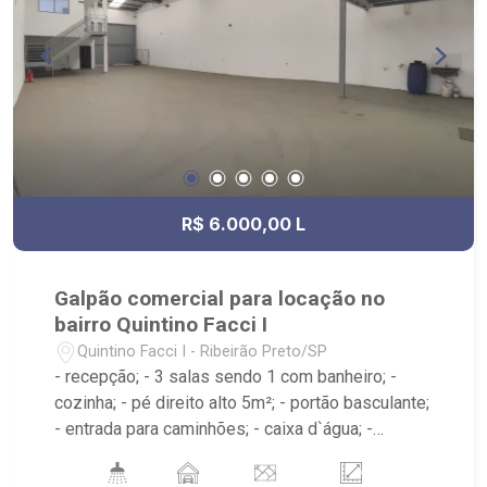
R$ 6.000,00 L
Galpão comercial para locação no
bairro Quintino Facci I
Quintino Facci I - Ribeirão Preto/SP
- recepção; - 3 salas sendo 1 com banheiro; -
cozinha; - pé direito alto 5m²; - portão basculante;
- entrada para caminhões; - caixa d`água; -
próximo ao Bilhar Terra, Real Plástica e Fibra,
Wood Madeiras