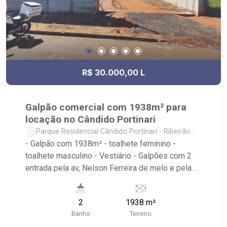
R$ 30.000,00 L
Galpão comercial com 1938m² para
locação no Cândido Portinari
Parque Residencial Cândido Portinari - Ribeirão
Preto/SP
- Galpão com 1938m² - toalhete feminino -
toalhete masculino - Vestiário - Galpões com 2
entrada pela av, Nelson Ferreira de melo e pela
rua Adenil som Tamega monteiro - Ribeirão
Imóveis, referência em venda, compra e locação.
2
1938 m²
- Sinta-se em casa na Ribeirão Imóveis, afinal
Banho
Terreno
Somos e Vivemos Ribeirão: - funcionários