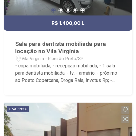
R$ 1.400,00 L
Sala para dentista mobiliada para
locação no Vila Virgínia
Vila Virginia - Ribeirão Preto/SP
- copa mobiliada; - recepção mobiliada; - 1 sala
para dentista mobiliada; - tv; - armário; - próximo
ao Posto Copercana, Droga Raia, Invctus Rp; -
Ribeirão Imóveis, referência em venda, compra e
locação. - Sinta-se em casa na Ribeirão Imóveis,
afinal Somos e Vivemos Ribeirão: - funcionários
capacitados; - processos rápidos e eficientes; -
Cód.
19960
análise criteriosa de documentação; - com foco:
Zona Sul, Zona Leste, Centro e Bonfim Paulista; -
para Venda, Compra e Locação, imobiliária é