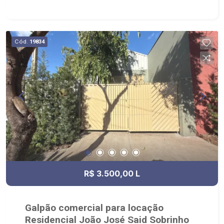
carga - banheiros para funcionários e clientes -
20 metros de testada - Piso superior do salão -
cozinha, 2 salas, acesso ao elevador monta-
carga - apartamento entrada privativa térreo: - 1
Cód.
19834
apartamento com 4 salas (cômodos pode ser
dormitórios) - cozinha - banheiro - apartamento I
entrada privativa piso superior - sala - cozinha -
sala de jantar - 03 dormitórios - sala - banheiro
social - quintal - apartamento II entrada privativa
piso superior - sala - cozinha - sala de jantar - 03
dormitórios - sala - banheiro social - quintal -
estacionamento anexo com 20 vagas e guarita
com depósito. - sentido Independência
R$ 3.500,00 L
Galpão comercial para locação
Residencial João José Said Sobrinho