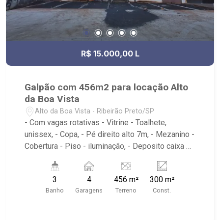
R$ 15.000,00 L
Galpão com 456m2 para locação Alto
da Boa Vista
Alto da Boa Vista - Ribeirão Preto/SP
- Com vagas rotativas - Vitrine - Toalhete,
unissex, - Copa, - Pé direito alto 7m, - Mezanino -
Cobertura - Piso - iluminação, - Deposito caixa de
agua 500 litros - Próximo a Madre Farma,
LINDACOR TINTAS, Trinity Despachante,
3
4
456 m²
300 m²
Paulistão Atacadista, Jet Oil
Banho
Garagens
Terreno
Const.