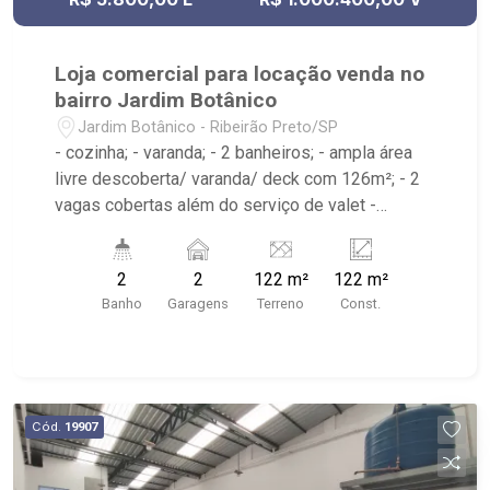
Loja comercial para locação venda no
bairro Jardim Botânico
Jardim Botânico - Ribeirão Preto/SP
- cozinha; - varanda; - 2 banheiros; - ampla área
livre descoberta/ varanda/ deck com 126m²; - 2
vagas cobertas além do serviço de valet -
próximo ao Kauai Botânico, Savegnago
Supermercado, McDonald`s
2
2
122 m²
122 m²
Banho
Garagens
Terreno
Const.
Cód.
19907