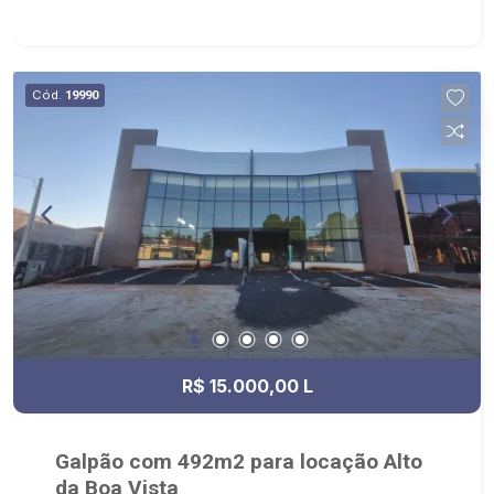
capacitados; - processos rápidos e eficientes; -
análise criteriosa de documentação; - com foco:
Zona Sul, Zona Leste, Centro e Bonfim Paulista; -
para Venda, Compra e Locação, imobiliária é
Cód.
19990
Ribeirão Imóveis - sede na Av. Professor João
Fiusa;
R$ 15.000,00 L
Galpão com 492m2 para locação Alto
da Boa Vista