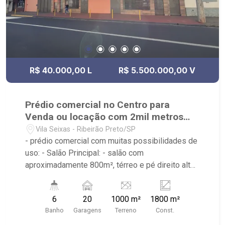
R$ 40.000,00 L
R$ 5.500.000,00 V
Prédio comercial no Centro para
Venda ou locação com 2mil metros
quadrados
Vila Seixas - Ribeirão Preto/SP
- prédio comercial com muitas possibilidades de
uso: - Salão Principal: - salão com
aproximadamente 800m², térreo e pé direito alto
- ar condicionado, câmeras, iluminação -
backoffice com cozinha industrial, espaço para
6
20
1000 m²
1800 m²
estoque, espaço para câmera fria - mezanino
Banho
Garagens
Terreno
Const.
com 2 escritórios e almoxarife - elevador monta-