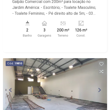
Galpão Comercial com 200m² para locação no
Jardim América: - Escritório; - Toalete Masculino;
- Toalete Feminino; - Pé direito alto de 5m; - 03
vagas recuadas; - Localizado próximo à Av.
Portugal, Av. Nove de Julho, Oba Hortifruti,
2
3
200 m²
126 m²
Habib`s e McDonald`s.
Banho
Garagens
Terreno
Const.
Cód.
19810