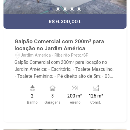
R$ 6.300,00 L
Galpão Comercial com 200m² para
locação no Jardim América
Jardim América - Ribeirão Preto/SP
Galpão Comercial com 200m² para locação no
Jardim América: - Escritório; - Toalete Masculino;
- Toalete Feminino; - Pé direito alto de 5m; - 03
vagas recuadas; - Localizado próximo à Av.
Portugal, Av. Nove de Julho, Oba Hortifruti,
2
3
200 m²
126 m²
Habib`s e McDonald`s.
Banho
Garagens
Terreno
Const.