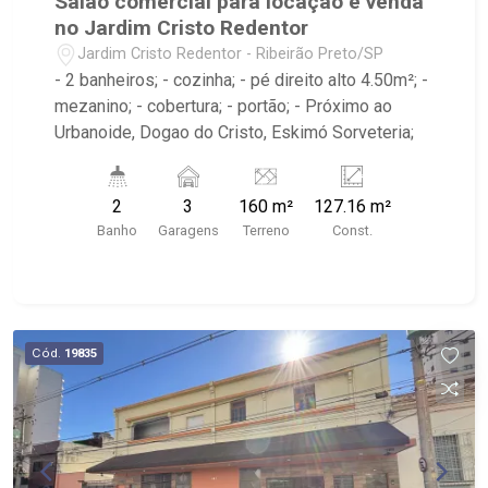
Salão comercial para locação e venda
no Jardim Cristo Redentor
Jardim Cristo Redentor - Ribeirão Preto/SP
- 2 banheiros; - cozinha; - pé direito alto 4.50m²; -
mezanino; - cobertura; - portão; - Próximo ao
Urbanoide, Dogao do Cristo, Eskimó Sorveteria;
2
3
160 m²
127.16 m²
Banho
Garagens
Terreno
Const.
Cód.
19835