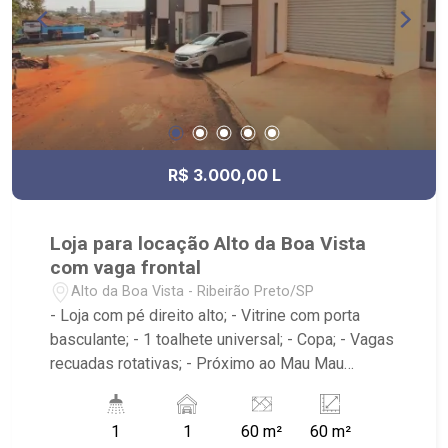
Ribeirão Imóveis - sede na Av. Professor João
Fiusa;
R$ 3.000,00 L
Loja para locação Alto da Boa Vista
com vaga frontal
Alto da Boa Vista - Ribeirão Preto/SP
- Loja com pé direito alto; - Vitrine com porta
basculante; - 1 toalhete universal; - Copa; - Vagas
recuadas rotativas; - Próximo ao Mau Mau
Lanches, Savegnago Supermercados, Droga Raia
- Ribeirão Imóveis, referência em venda, compra
1
1
60 m²
60 m²
e locação. - Sinta-se em casa na Ribeirão