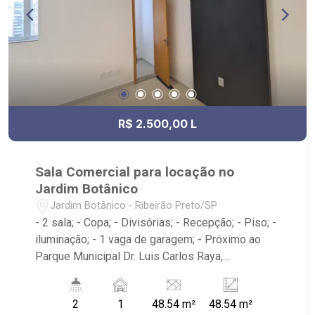
R$ 2.500,00 L
Sala Comercial para locação no
Jardim Botânico
Jardim Botânico - Ribeirão Preto/SP
- 2 sala; - Copa; - Divisórias; - Recepção; - Piso; -
iluminação; - 1 vaga de garagem; - Próximo ao
Parque Municipal Dr. Luis Carlos Raya,
Savegnago Supermercados, McDonald`s,
Tibursiu`s - Botânico; - Ribeirão Imóveis,
2
1
48.54 m²
48.54 m²
referência em venda, compra e locação. - Sinta-