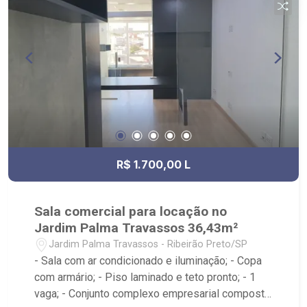
Zona Sul, Zona Leste, Centro e Bonfim Paulista; -
para Venda, Compra e Locação, imobiliária é
Ribeirão Imóveis - sede na Av. Professor João
Fiusa;
R$ 1.700,00 L
Sala comercial para locação no
Jardim Palma Travassos 36,43m²
Jardim Palma Travassos - Ribeirão Preto/SP
- Sala com ar condicionado e iluminação; - Copa
com armário; - Piso laminado e teto pronto; - 1
vaga; - Conjunto complexo empresarial composto