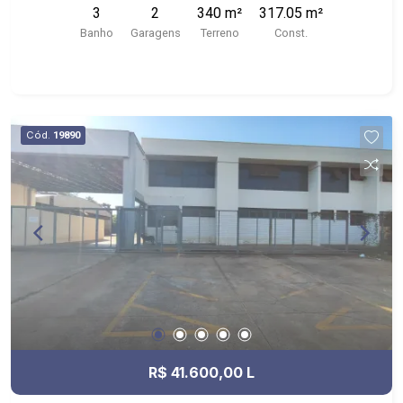
3
2
340 m²
317.05 m²
Banho
Garagens
Terreno
Const.
Cód.
19890
R$ 41.600,00 L