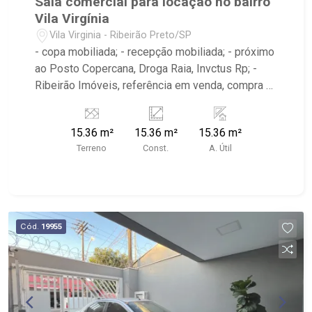
Sala comercial para locação no bairro
Vila Virgínia
Vila Virginia - Ribeirão Preto/SP
- copa mobiliada; - recepção mobiliada; - próximo
ao Posto Copercana, Droga Raia, Invctus Rp; -
Ribeirão Imóveis, referência em venda, compra e
locação. - Sinta-se em casa na Ribeirão Imóveis,
afinal Somos e Vivemos Ribeirão: - funcionários
15.36 m²
15.36 m²
15.36 m²
capacitados; - processos rápidos e eficientes; -
Terreno
Const.
A. Útil
análise criteriosa de documentação; - com foco:
Zona Sul, Zona Leste, Centro e Bonfim Paulista; -
para Venda, Compra e Locação, imobiliária é
Ribeirão Imóveis - sede na Av. Professor João
Fiusa;
Cód.
19955