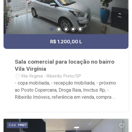
R$ 1.200,00 L
Sala comercial para locação no bairro
Vila Virgínia
Vila Virginia - Ribeirão Preto/SP
- copa mobiliada; - recepção mobiliada; - próximo
ao Posto Copercana, Droga Raia, Invctus Rp; -
Ribeirão Imóveis, referência em venda, compra e
locação. - Sinta-se em casa na Ribeirão Imóveis,
afinal Somos e Vivemos Ribeirão: - funcionários
capacitados; - processos rápidos e eficientes; -
análise criteriosa de documentação; - com foco:
Cód.
19927