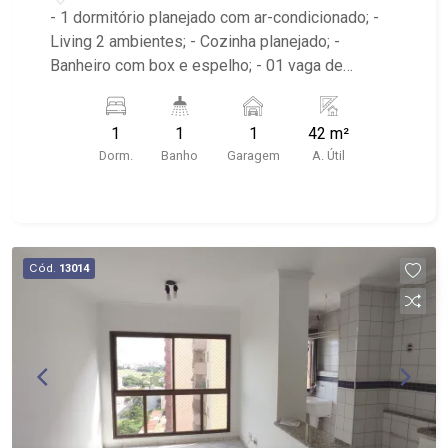
- 1 dormitório planejado com ar-condicionado; -
Living 2 ambientes; - Cozinha planejado; -
Banheiro com box e espelho; - 01 vaga de
garagem; - Localizado próximo a USP, HC, Pacer
Academia, Restaurante Galpão da Picanha,
1
1
1
42 m²
Parque Maurilio Biagi
Dorm.
Banho
Garagem
A. Útil
Cód.
13014