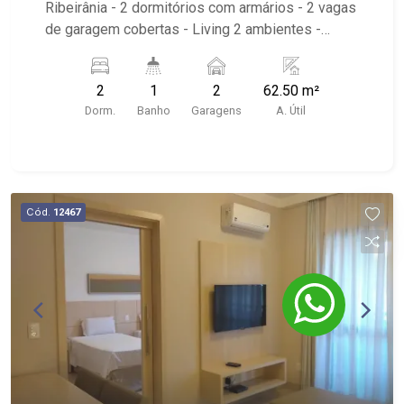
Ribeirânia - 2 dormitórios com armários - 2 vagas
de garagem cobertas - Living 2 ambientes -
Cozinha planejada - Área de serviço com
banheiro - Sacada - Próximo a Tonin
2
1
2
62.50 m²
Supermercado, Skalfit Academia e Unaerp
Dorm.
Banho
Garagens
A. Útil
Hospital.
Cód.
12467