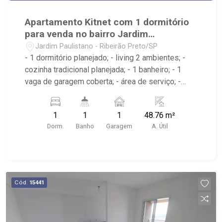
Apartamento Kitnet com 1 dormitório
para venda no bairro Jardim
Paulistano
Jardim Paulistano - Ribeirão Preto/SP
- 1 dormitório planejado; - living 2 ambientes; -
cozinha tradicional planejada; - 1 banheiro; - 1
vaga de garagem coberta; - área de serviço; -
portão eletrônico; - próximo a Villa Sucree,
Olianchi Ribeirão, Mini Rodoviária Ribeirão Preto
1
1
1
48.76 m²
Dorm.
Banho
Garagem
A. Útil
Cód.
15441