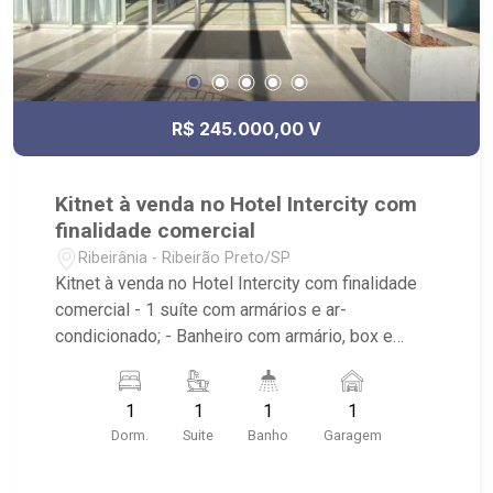
R$ 245.000,00 V
Kitnet à venda no Hotel Intercity com
finalidade comercial
Ribeirânia - Ribeirão Preto/SP
Kitnet à venda no Hotel Intercity com finalidade
comercial - 1 suíte com armários e ar-
condicionado; - Banheiro com armário, box e
espelho; - Edifício com recepção, cozinha,
refeitório, academia, elevador, ar-condicionado,
1
1
1
1
pé direito alto, mezanino e portaria24h; - Próximo
Dorm.
Suite
Banho
Garagem
ao Novo Shopping e UNAERP.