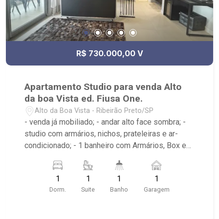
R$ 730.000,00 V
Apartamento Studio para venda Alto
da boa Vista ed. Fiusa One.
Alto da Boa Vista - Ribeirão Preto/SP
- venda já mobiliado; - andar alto face sombra; -
studio com armários, nichos, prateleiras e ar-
condicionado; - 1 banheiro com Armários, Box e
Espelho; - Sala de Estar com televisão giratória; -
Área de Serviço com armários; - Sacada; -
1
1
1
1
cozinha americana planejada; - 1 vaga de
Dorm.
Suite
Banho
Garagem
garagem coberta - Condomínio com piscina,
espaço fitness, salão de festa, espaço gourmet,
churrasqueira, Pub com cervejeira e jogos -