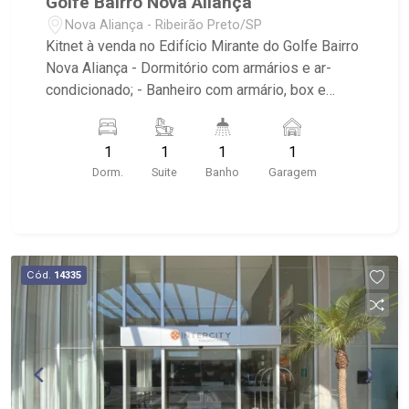
Golfe Bairro Nova Aliança
Nova Aliança - Ribeirão Preto/SP
Kitnet à venda no Edifício Mirante do Golfe Bairro
Nova Aliança - Dormitório com armários e ar-
condicionado; - Banheiro com armário, box e
espelho; - Cozinha planejada; - Área de serviço
com armários; - Sacada; - Condomínio com
1
1
1
1
elevador, portaria 24h, churrasqueira e salão de
Dorm.
Suite
Banho
Garagem
festas; - Próximo a UNIP, Parque das Artes,
Ribeirão Shopping, Novo Mercadão e academia
BlueFit.
Cód.
14335