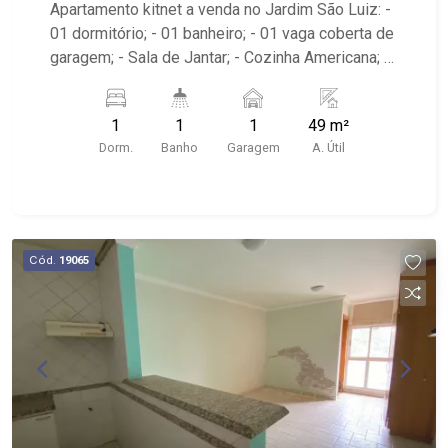
Apartamento kitnet a venda no Jardim São Luiz: -
01 dormitório; - 01 banheiro; - 01 vaga coberta de
garagem; - Sala de Jantar; - Cozinha Americana; -
Sacada; - O prédio possui portaria 24hrs e área
de lazer completa; - Próximo a Nativas
1
1
1
49 m²
Churrascaria, La Cuinca di Túlio Santini,
Dorm.
Banho
Garagem
A. Útil
Savegnago Supermercados.
Cód.
19065