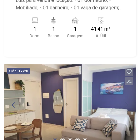
Luiz para venda e locação: - 01 dormitório; -
Mobiliado; - 01 banheiro; - 01 vaga de garagem; -
Living dois ambientes; - Copa; - Sacada; -
Próximo a Nativas Churrascaria e Savegnago
1
1
1
41.41 m²
Supermercados.
Dorm.
Banho
Garagem
A. Útil
Cód.
17720