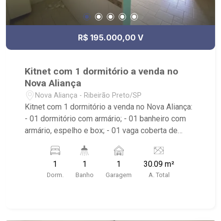
R$ 195.000,00 V
Kitnet com 1 dormitório a venda no
Nova Aliança
Nova Aliança - Ribeirão Preto/SP
Kitnet com 1 dormitório a venda no Nova Aliança:
- 01 dormitório com armário; - 01 banheiro com
armário, espelho e box; - 01 vaga coberta de
garagem; - Cozinha americana; - Iluminação
(fiação); - Condomínio com portaria 24h, elevador,
1
1
1
30.09 m²
piscina, academia, lavanderia coletiva no andar
Dorm.
Banho
Garagem
A. Total
(agendamento), elevador panorâmico e praça
central; - Térreo com lojas, serviços e
conveniência; - Próximo a UNIP, Ribeirão
Shopping, Novo Mercadão e Parque das artes.