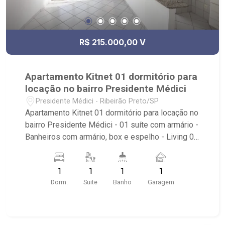
R$ 215.000,00 V
Apartamento Kitnet 01 dormitório para
locação no bairro Presidente Médici
Presidente Médici - Ribeirão Preto/SP
Apartamento Kitnet 01 dormitório para locação no
bairro Presidente Médici - 01 suíte com armário -
Banheiros com armário, box e espelho - Living 02
ambientes - Cozinha tradicional planejada - Área
de serviço com armário - 01 vagas de garagem -
1
1
1
1
Condomínio com portaria 24 horas e elevador -
Dorm.
Suite
Banho
Garagem
Próximo ao Sesi