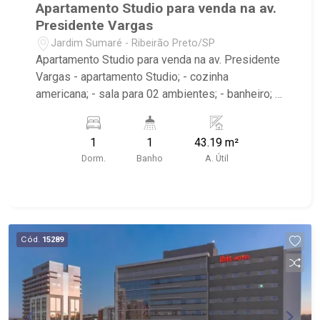
Apartamento Studio para venda na av.
Presidente Vargas
Jardim Sumaré - Ribeirão Preto/SP
Apartamento Studio para venda na av. Presidente
Vargas - apartamento Studio; - cozinha
americana; - sala para 02 ambientes; - banheiro; -
sacada; - área de serviço; - Condomínio: Portaria
24hrs, elevador panorâmico, Piscina (Adulto /
1
1
43.19 m²
Infantil), Sauna, Espaço Gourmet, Salão de Jogos,
Dorm.
Banho
A. Útil
lavanderia coletiva; - Localizado próximo a
Estância Caipira Ribeirão Preto, Bluefit Apogeo,
Academia Smart Fit - Trio, Cupim do Paulim - Av.
Independência, Tatu Bola Bar, Renato Aguiar
Festas, Rumba Bar, Assaí Atacadista, Ribeirão
Cód.
15289
Shopping, Ribeirão Imóveis, Burger King, Folks
Pub Sertanejo, Cabaña Restaurante Argentino,
Padaria Panini, Una Gastronomia, Gran Steak, Alta
Brasa.