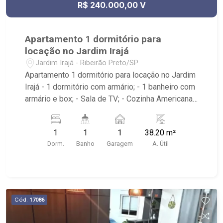
R$ 240.000,00 V
Apartamento 1 dormitório para
locação no Jardim Irajá
Jardim Irajá - Ribeirão Preto/SP
Apartamento 1 dormitório para locação no Jardim
Irajá - 1 dormitório com armário; - 1 banheiro com
armário e box; - Sala de TV; - Cozinha Americana
com armário; - Área de Serviço; - 1 vaga coberta; -
Próximo ao Savegnago Supermercado, Parque
1
1
1
38.20 m²
Municipal Dr. Luis Carlos Raya e Ribeirão
Dorm.
Banho
Garagem
A. Útil
Shopping.
Cód.
17086