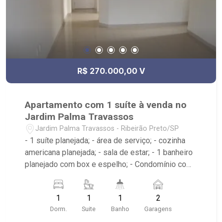
R$ 270.000,00 V
Apartamento com 1 suíte à venda no
Jardim Palma Travassos
Jardim Palma Travassos - Ribeirão Preto/SP
- 1 suíte planejada; - área de serviço; - cozinha
americana planejada; - sala de estar; - 1 banheiro
planejado com box e espelho; - Condomínio com
portaria remota, área de convivência, hall com
elevador panorâmico, academia e piscina na
1
1
1
2
cobertura.
Dorm.
Suite
Banho
Garagens