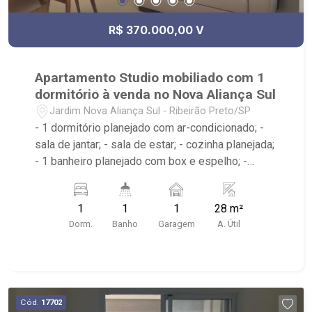
R$ 370.000,00 V
Apartamento Studio mobiliado com 1
dormitório à venda no Nova Aliança Sul
Jardim Nova Aliança Sul - Ribeirão Preto/SP
- 1 dormitório planejado com ar-condicionado; -
sala de jantar; - sala de estar; - cozinha planejada;
- 1 banheiro planejado com box e espelho; -
condomínio com portaria remota, piscina,
elevador, playground, salão de festas, academia
1
1
1
28 m²
e espaço SPA; - próximo a SPOT Complexo
Dorm.
Banho
Garagem
A. Útil
Esportivo, Eventos e Formaturas, academia
Pacer, Shopping Iguatemi, Pão de Açúcar e
padaria Dona Fiúca.
Cód.
17702