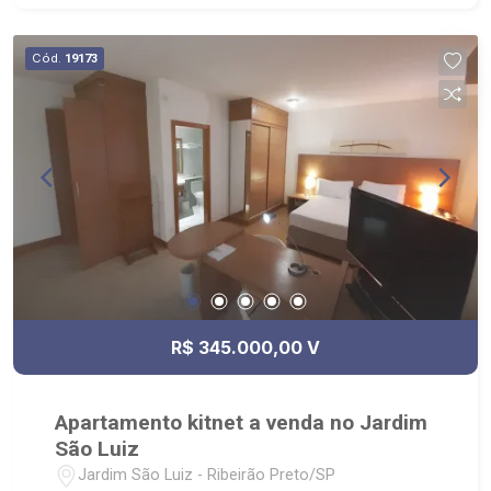
portaria 24hs. - ao lado do supermercado Assaí e
diversos comércios tanto na Presidente Vargas
Cód.
19173
quanto na Av. Professor João Fiusa
R$ 345.000,00 V
Apartamento kitnet a venda no Jardim
São Luiz
Jardim São Luiz - Ribeirão Preto/SP