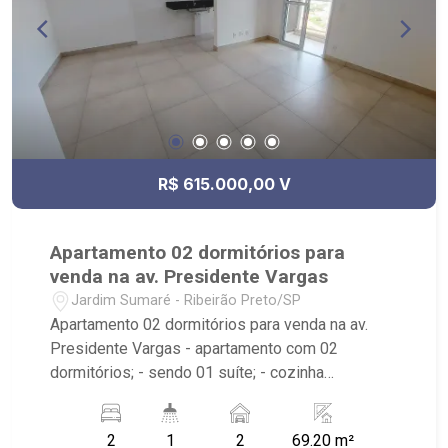
R$ 615.000,00 V
Apartamento 02 dormitórios para
venda na av. Presidente Vargas
Jardim Sumaré - Ribeirão Preto/SP
Apartamento 02 dormitórios para venda na av.
Presidente Vargas - apartamento com 02
dormitórios; - sendo 01 suíte; - cozinha
americana; - sala para 02 ambientes; - banheiro
social; - sacada; - área de serviço; - Condomínio:
2
1
2
69.20 m²
Portaria 24hrs, elevador panorâmico, Piscina