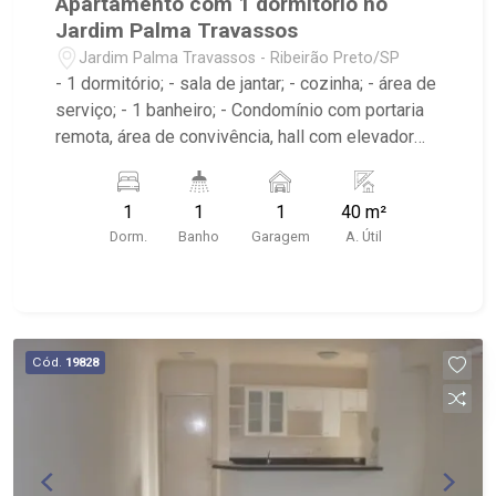
Apartamento com 1 dormitório no
Jardim Palma Travassos
Jardim Palma Travassos - Ribeirão Preto/SP
- 1 dormitório; - sala de jantar; - cozinha; - área de
serviço; - 1 banheiro; - Condomínio com portaria
remota, área de convivência, hall com elevador
panorâmico, academia e piscina na cobertura.
1
1
1
40 m²
Dorm.
Banho
Garagem
A. Útil
Cód.
19828