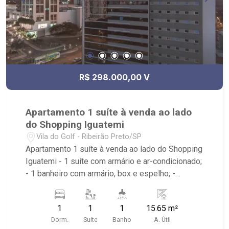
R$ 298.000,00 V
Apartamento 1 suíte à venda ao lado
do Shopping Iguatemi
Vila do Golf - Ribeirão Preto/SP
Apartamento 1 suíte à venda ao lado do Shopping
Iguatemi - 1 suíte com armário e ar-condicionado;
- 1 banheiro com armário, box e espelho; -
Equipado com 1 cama de casal e 1 solteiro; - Ao
lado do Shopping Iguatemi, SPOT Complexo
1
1
1
15.65 m²
Esportivo e Espaço Golf.
Dorm.
Suite
Banho
A. Útil