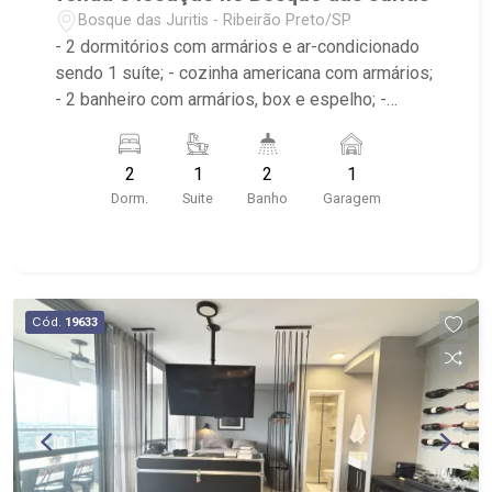
Bosque das Juritis - Ribeirão Preto/SP
- 2 dormitórios com armários e ar-condicionado
sendo 1 suíte; - cozinha americana com armários;
- 2 banheiro com armários, box e espelho; -
varanda; - 1 vaga de garagem coberta; - lazer na
cobertura com piscina, academia, sauna e varanda
2
1
2
1
gourmet, portaria 24h, anexo ao hotel. -
Dorm.
Suite
Banho
Garagem
Localizado na Avenida Wladimir Meirelles, muito
próximo ao Parque Luiz Carlos Raya e
Supermercado Pão de Açúcar. Próximo a
Faculdade Regis, Colégio Itamaraty e vida
noturna ativa.
Cód.
19633