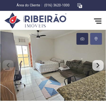
Área do Cliente
|
(016) 3620-1000