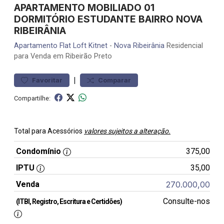
APARTAMENTO MOBILIADO 01
DORMITÓRIO ESTUDANTE BAIRRO NOVA
RIBEIRÂNIA
Apartamento
Flat Loft Kitnet
-
Nova Ribeirânia
Residencial
para Venda em Ribeirão Preto
|
Favoritar
Comparar
Compartilhe:
Total para Acessórios
valores sujeitos a alteração.
Condomínio
375,00
IPTU
35,00
Venda
270.000,00
Consulte-nos
(ITBI, Registro, Escritura e Certidões)