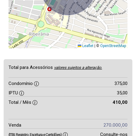
Leaflet
|
©
OpenStreetMap
Total para Acessórios
valores sujeitos a alteração.
Condomínio
375,00
IPTU
35,00
Total / Mês
410,00
270.000,00
Venda
Consulte-nos
(ITBI, Registro, Escritura e Certidões)