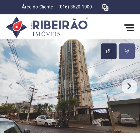
Área do Cliente
|
(016) 3620-1000