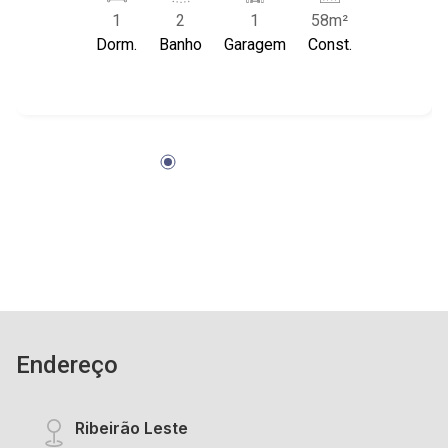
01 vaga coberta - Portaria 24hrs - Próximo ao
1
2
1
58m²
Pão de Açucar e Verace Pizza.
Dorm.
Banho
Garagem
Const.
Endereço
Ribeirão Leste