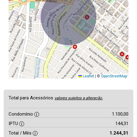
Leaflet
|
©
OpenStreetMap
Total para Acessórios
valores sujeitos a alteração.
Condomínio
1.100,00
IPTU
144,31
Total / Mês
1.244,31