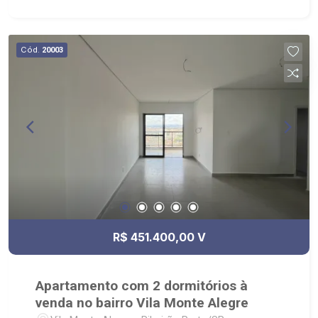
análise criteriosa de documentação; - com foco:
Zona Sul, Zona Leste, Centro e Bonfim Paulista; -
para Venda, Compra e Locação, imobiliária é
Cód.
20003
Ribeirão Imóveis - sede na Av. Professor João
Fiusa;
R$ 451.400,00 V
Apartamento com 2 dormitórios à
venda no bairro Vila Monte Alegre