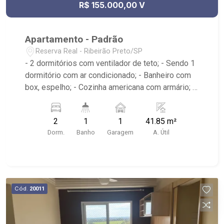
R$ 155.000,00 V
Apartamento - Padrão
Reserva Real - Ribeirão Preto/SP
- 2 dormitórios com ventilador de teto; - Sendo 1
dormitório com ar condicionado; - Banheiro com
box, espelho; - Cozinha americana com armário; -
Sala de estar; - Área de serviço com armário; -
Condomínio com piscinas, campo de futebol,
2
1
1
41.85 m²
playgrounds, espaço kids, bicicletário, 4 espaços
Dorm.
Banho
Garagem
A. Útil
gourmet e áreas externas para churrasco
integrados, portarias 24h, minimercado
climatizado; Próximo do Supermercado DIA,
Posto de Combustíveis e Escola Estadual. Entre
as avenidas Alfredo Ravaneli e Henri Nestlé;
Cód.
20011