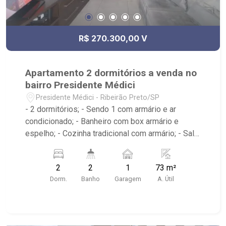
R$ 270.300,00 V
Apartamento 2 dormitórios a venda no
bairro Presidente Médici
Presidente Médici - Ribeirão Preto/SP
- 2 dormitórios; - Sendo 1 com armário e ar
condicionado; - Banheiro com box armário e
espelho; - Cozinha tradicional com armário; - Sala
de jantar; - Área de serviço; - Edifício com
elevador; - Sacada; - Próximo ao jotta burguer,
2
2
1
73 m²
Panificadora Vó Luzia, 3Fit Ribeirão Preto Luzia,
Dorm.
Banho
Garagem
A. Útil
Telepizza mineiro;