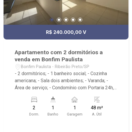
R$ 240.000,00 V
Apartamento com 2 dormitórios a
venda em Bonfim Paulista
Bonfim Paulista - Ribeirão Preto/SP
- 2 dormitórios; - 1 banheiro social; - Cozinha
americana; - Sala dois ambientes; - Varanda; -
Área de serviço; - Condomínio com Portaria 24h,
Piscina, Campo de Futebol e Salão de Festas; -
Próximo à DaniBe FullStore, Bola na Grama
2
1
1
48 m²
Bonfim, Baterias Batex, supermercado Gricki e
Dorm.
Banho
Garagem
A. Útil
Centro de Bonfim;