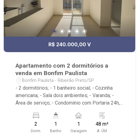
R$ 240.000,00 V
Apartamento com 2 dormitórios a
venda em Bonfim Paulista
Bonfim Paulista - Ribeirão Preto/SP
- 2 dormitórios; - 1 banheiro social; - Cozinha
americana; - Sala dois ambientes; - Varanda; -
Área de serviço; - Condomínio com Portaria 24h,
Piscina, Campo de Futebol e Salão de Festas; -
Próximo à DaniBe FullStore, Bola na Grama
2
1
1
48 m²
Bonfim, Baterias Batex, supermercado Gricki e
Dorm.
Banho
Garagem
A. Útil
Centro de Bonfim;