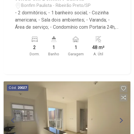
Bonfim Paulista - Ribeirão Preto/SP
- 2 dormitórios; - 1 banheiro social; - Cozinha
americana; - Sala dois ambientes; - Varanda; -
Área de serviço; - Condomínio com Portaria 24h,
Piscina, Campo de Futebol e Salão de Festas; -
Próximo à DaniBe FullStore, Bola na Grama
2
1
1
48 m²
Bonfim, Baterias Batex, supermercado Gricki e
Dorm.
Banho
Garagem
A. Útil
Centro de Bonfim;
Cód.
20027