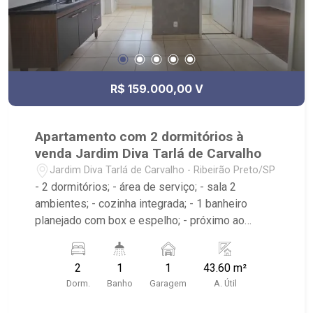
R$ 159.000,00 V
Apartamento com 2 dormitórios à
venda Jardim Diva Tarlá de Carvalho
Jardim Diva Tarlá de Carvalho - Ribeirão Preto/SP
- 2 dormitórios; - área de serviço; - sala 2
ambientes; - cozinha integrada; - 1 banheiro
planejado com box e espelho; - próximo ao
Mialich Supermercado, Academia DuoFit; -
Ribeirão Imóveis, referência em venda, compra e
2
1
1
43.60 m²
locação. - Sinta-se em casa na Ribeirão Imóveis,
Dorm.
Banho
Garagem
A. Útil
afinal Somos e Vivemos Ribeirão: - funcionários
capacitados; - processos rápidos e eficientes; -