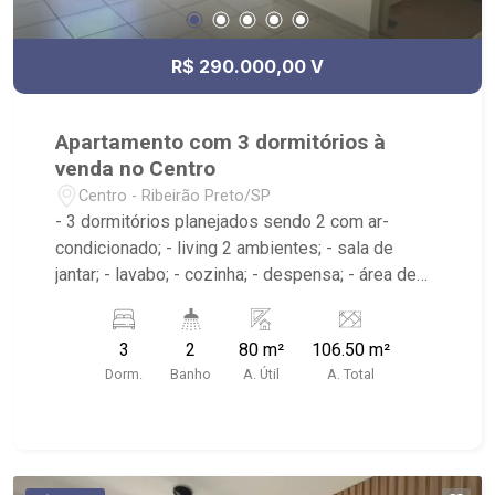
R$ 290.000,00 V
Apartamento com 3 dormitórios à
venda no Centro
Centro - Ribeirão Preto/SP
- 3 dormitórios planejados sendo 2 com ar-
condicionado; - living 2 ambientes; - sala de
jantar; - lavabo; - cozinha; - despensa; - área de
serviço; - sacada; - 2 banheiros planejados com
box e espelho; - próximo ao Shopping Santa
3
2
80 m²
106.50 m²
Úrsula, Bar do Nelson
Dorm.
Banho
A. Útil
A. Total