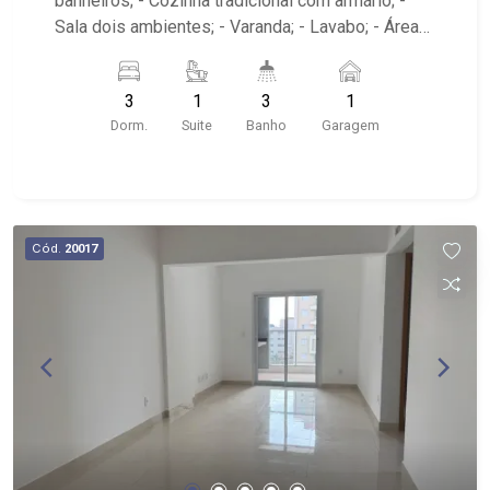
banheiros; - Cozinha tradicional com armário; -
Sala dois ambientes; - Varanda; - Lavabo; - Área
de serviço com banheiro e dormitório; - Edifício
com elevador; - Próximo ao Theatro Pedro II,
3
1
3
1
Choperia Pinguim, Praça XV de Novembro,
Dorm.
Suite
Banho
Garagem
Restaurante Ao Carioca, E.E. Fábio Barreto
Cód.
20017