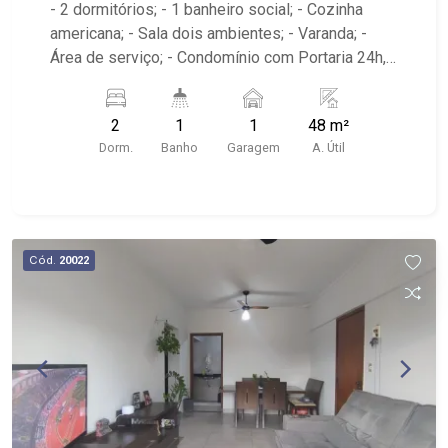
- 2 dormitórios; - 1 banheiro social; - Cozinha
americana; - Sala dois ambientes; - Varanda; -
Área de serviço; - Condomínio com Portaria 24h,
Piscina, Campo de Futebol e Salão de Festas; -
Próximo à DaniBe FullStore, Bola na Grama
2
1
1
48 m²
Bonfim, Baterias Batex, supermercado Gricki e
Dorm.
Banho
Garagem
A. Útil
Centro de Bonfim;
Cód.
20022