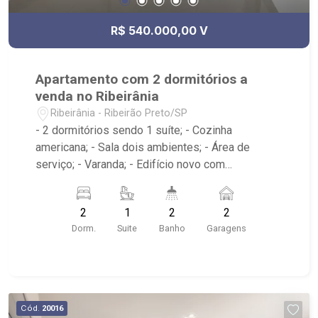
R$ 540.000,00 V
Apartamento com 2 dormitórios a
venda no Ribeirânia
Ribeirânia - Ribeirão Preto/SP
- 2 dormitórios sendo 1 suíte; - Cozinha
americana; - Sala dois ambientes; - Área de
serviço; - Varanda; - Edifício novo com
Portaria24h, elevador, academia, salão de festas,
churrasqueira; - Localizado próximo ao Próximo a
2
1
2
2
Unaerp, Bar do Mineiro, Giacomo`s Pizza,Health
Dorm.
Suite
Banho
Garagens
Pharma Farmácia de Manipulação, Hotel Indi
Ribeirão
Cód.
20016