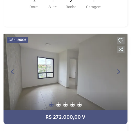
2
1
2
1
Rod. Anhanguera, Atacadão e Novo Shopping,
Dorm.
Suite
Banho
Garagem
Pacaembu Autopeças Ltda; - Edifício com
elevador, churrasqueira, elevador, bicicletário,
espaço gourmet;
Cód.
20008
R$ 272.000,00 V