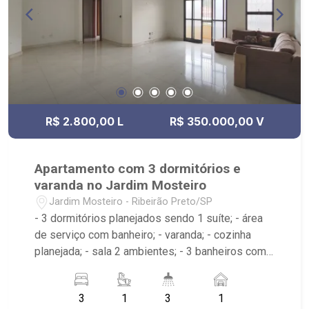
R$ 2.800,00 L
R$ 350.000,00 V
Apartamento com 3 dormitórios e
varanda no Jardim Mosteiro
Jardim Mosteiro - Ribeirão Preto/SP
- 3 dormitórios planejados sendo 1 suíte; - área
de serviço com banheiro; - varanda; - cozinha
planejada; - sala 2 ambientes; - 3 banheiros com
espelho sendo 2 com box e 1 planejado; -
próximo ao Shopping Santa Ursula, Bar do
3
1
3
1
Nelson, Stone Wall