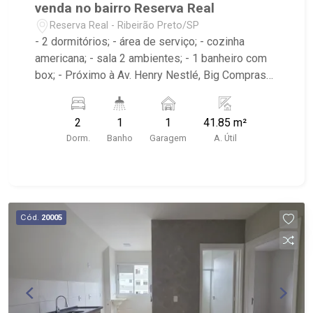
venda no bairro Reserva Real
Reserva Real - Ribeirão Preto/SP
- 2 dormitórios; - área de serviço; - cozinha
americana; - sala 2 ambientes; - 1 banheiro com
box; - Próximo à Av. Henry Nestlé, Big Compras
Supermercado; - Ribeirão Imóveis, referência em
venda, compra e locação. - Sinta-se em casa na
2
1
1
41.85 m²
Ribeirão Imóveis, afinal Somos e Vivemos
Dorm.
Banho
Garagem
A. Útil
Ribeirão: - funcionários capacitados; - processos
rápidos e eficientes; - análise criteriosa de
documentação; - com foco: Zona Sul, Zona Leste,
Centro e Bonfim Paulista; - para Venda, Compra e
Locação, imobiliária é Ribeirão Imóveis - sede na
Cód.
20005
Av. Professor João Fiusa;