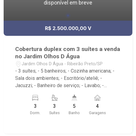
disponível em breve
R$ 2.500.000,00 V
Cobertura duplex com 3 suítes a venda
no Jardim Olhos D Água
Jardim Olhos D Água - Ribeirão Preto/SP
- 3 suítes; - 5 banheiros; - Cozinha americana; -
Sala dois ambientes; - Escritório/ateliê; -
Jacuzzi; - Banheiro de serviço; - Lavabo; -
Varanda gourmet com churrasqueira; - Edifício
com elevador; - Condomínio com portaria 24h,
3
3
5
4
piscina, academia, salão de festas e playground;.
Dorm.
Suítes
Banho
Garagens
- Localizado na Avenida Professor João Fiusa,
próximo ao Colégio Pequeno Príncipe, Borelli,
Parque Olhos d?Água e Hospital Unimed;.