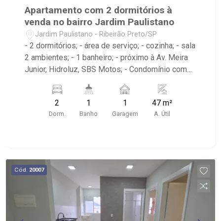
Apartamento com 2 dormitórios à
venda no bairro Jardim Paulistano
Jardim Paulistano - Ribeirão Preto/SP
- 2 dormitórios; - área de serviço; - cozinha; - sala
2 ambientes; - 1 banheiro; - próximo à Av. Meira
Junior, Hidroluz, SBS Motos; - Condomínio com
portaria 24h, piscinas, academia, quadra de
esportes, playground, churrasqueira, pet place
2
1
1
47 m²
entre outros
Dorm.
Banho
Garagem
A. Útil
Cód.
20007