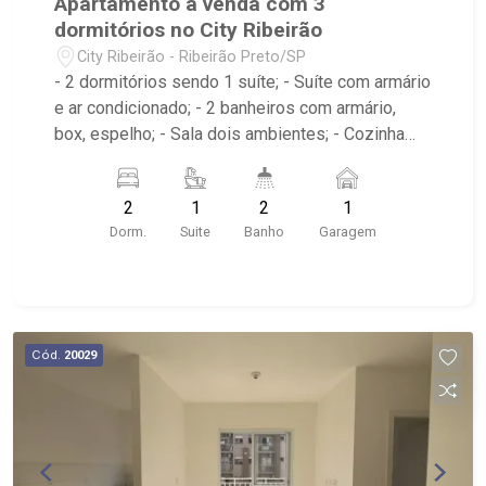
Apartamento a venda com 3
dormitórios no City Ribeirão
City Ribeirão - Ribeirão Preto/SP
- 2 dormitórios sendo 1 suíte; - Suíte com armário
e ar condicionado; - 2 banheiros com armário,
box, espelho; - Sala dois ambientes; - Cozinha
americana com armário; - Área de serviço com
armário; - Condomínio com Quadra poliesportiva,
2
1
2
1
Playground, Piscinas adulto e infantil, Área
Dorm.
Suite
Banho
Garagem
gourmet com churrasqueira, Salão de festas,
Portaria 24hrs; - Próximo ao Lojinha Bella Città
produção Pães Especiais, Casa da Flor | Creche
Pet | Banho e Tosa, City Pão Ribeirão Preto
Cód.
20029