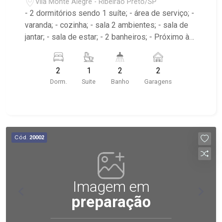
Vila Monte Alegre - Ribeirão Preto/SP
- 2 dormitórios sendo 1 suíte; - área de serviço; -
varanda; - cozinha; - sala 2 ambientes; - sala de
jantar; - sala de estar; - 2 banheiros; - Próximo à
Av. do Café, USP, Hospital das Clínicas; -
Condomínio com roof top (piscina, academia
2
1
2
2
entre outros);
Dorm.
Suite
Banho
Garagens
Cód.
20002
Imagem em
preparação