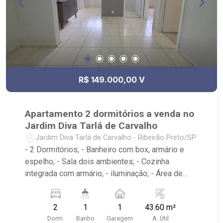
R$ 149.000,00 V
Apartamento 2 dormitórios a venda no
Jardim Diva Tarlá de Carvalho
Jardim Diva Tarlá de Carvalho - Ribeirão Preto/SP
- 2 Dormitórios; - Banheiro com box, armário e
espelho; - Sala dois ambientes; - Cozinha
integrada com armário; - iluminação; - Área de
serviço; - Condomínio com lazer, portaria 24
horas, academia, piscina, quadra esportiva, salão
2
1
1
43.60 m²
de festas e playground; - Próximo ao espetinho
Dorm.
Banho
Garagem
A. Útil
pedra branca, Supermercado Rodrigues, Pizzaria