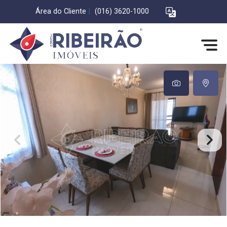
Área do Cliente
|
(016) 3620-1000