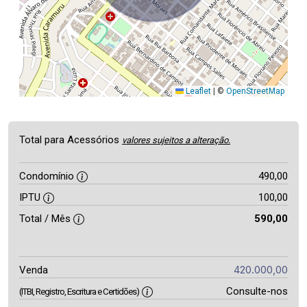
Leaflet
|
©
OpenStreetMap
Total para Acessórios
valores sujeitos a alteração.
Condomínio
490,00
IPTU
100,00
Total / Mês
590,00
420.000,00
Venda
Consulte-nos
(ITBI, Registro, Escritura e Certidões)