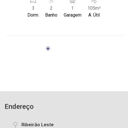
descoberta; - Cozinha; - Edifício sem portaria; -
3
2
1
105m²
Próximo ao Colégio Santa Úrsula, Ribeirão
Dorm.
Banho
Garagem
A. Útil
shopping, Av. João fiúza e Av. presidente
Vargas.
Endereço
Ribeirão Leste