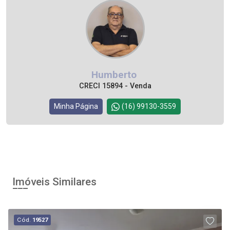
Humberto
CRECI 15894 - Venda
Minha Página
(16) 99130-3559
Imóveis Similares
Cód.
19527