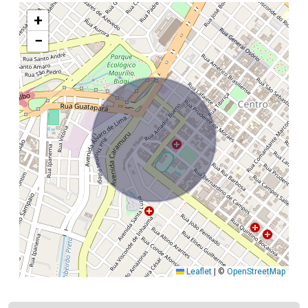
+
−
Leaflet
|
©
OpenStreetMap