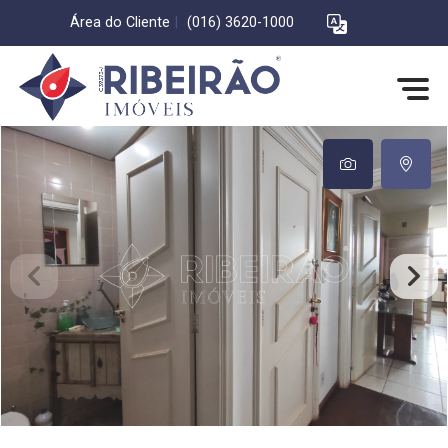
Área do Cliente
|
(016) 3620-1000