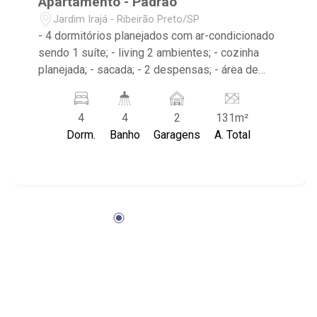
Apartamento - Padrão
Jardim Irajá - Ribeirão Preto/SP
- 4 dormitórios planejados com ar-condicionado
sendo 1 suíte; - living 2 ambientes; - cozinha
planejada; - sacada; - 2 despensas; - área de
serviço com banheiro; - 4 banheiros planejados
com box e espelho; - lavabo; - próximo ao
4
4
2
131m²
Empório Santa Angela, Bar dos Sócios, Famosa
Dorm.
Banho
Garagens
A. Total
Pizza - condomínio com piscina, salão de
festas, quadra de esportes e portaria 24h;