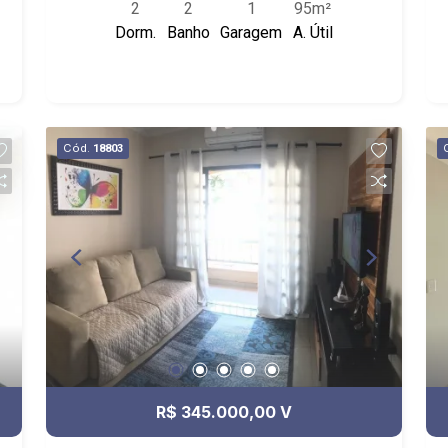
2
2
1
95m²
armários - Área de Serviço - Sacada -
Dorm.
Banho
Garagem
A. Útil
Condomínio com Piscina, Área de
Churrasco e Salão de Festas.
Cód.
18803
R$ 345.000,00 V