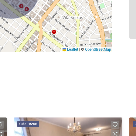
Leaflet
|
©
OpenStreetMap
Cód.
15903