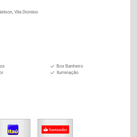
elson, Vila Dionísio
ios
Box Banheiro
or
Iluminação