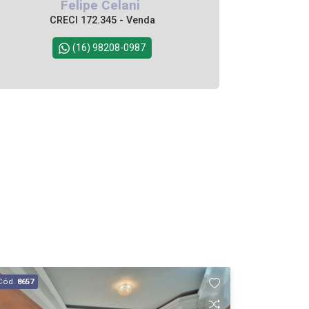
Felipe Celani
CRECI 172.345 - Venda
(16) 98208-0987
Cód.
8657