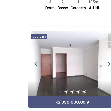
3
2
1
105m²
Cozinha; - Edifício sem portaria; -
Dorm.
Banho
Garagem
A. Útil
Próximo ao Colégio Santa Úrsula,
Ribeirão shopping, Av. João fiúza e Av.
presidente Vargas.
Cód.
2251
R$ 390.000,00 V