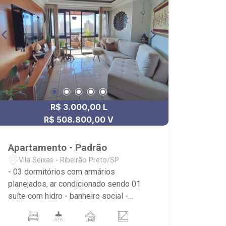
R$ 3.000,00 L
R$ 508.800,00 V
Apartamento - Padrão
Vila Seixas - Ribeirão Preto/SP
- 03 dormitórios com armários
planejados, ar condicionado sendo 01
suíte com hidro - banheiro social -
roupeiro - lavabo - sala de estar e jantar
- sacada - cozinha planejada - área de