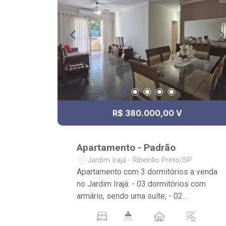
R$ 380.000,00 V
Apartamento - Padrão
Jardim Irajá - Ribeirão Preto/SP
Apartamento com 3 dormitórios a venda
no Jardim Irajá: - 03 dormitórios com
armário, sendo uma suíte; - 02
banheiros com armário, espelho e box; -
01 vaga de garagem descoberta; -