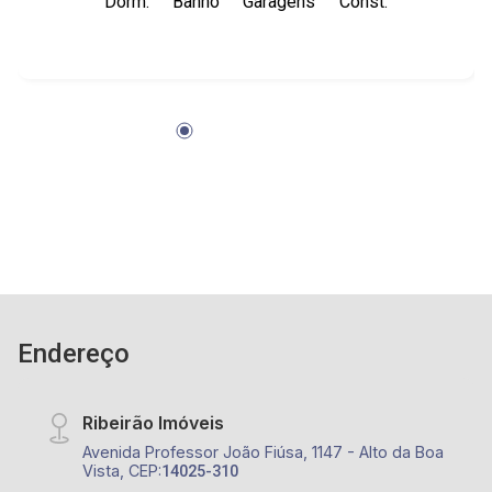
Dorm.
Banho
Garagens
Const.
condomínio de baixo custo. Sem portaria.
Condomínio com elevador - apenas 300 metros
Parque Raya. - Entre Wladimir Meirelles e
Paschoal Bardaro. -obs será locado sem fogão
e microondas
Endereço
Ribeirão Imóveis
Avenida Professor João Fiúsa, 1147 - Alto da Boa
Vista, CEP:
14025-310