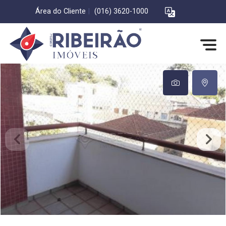
Área do Cliente
|
(016) 3620-1000