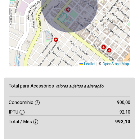
Leaflet
|
©
OpenStreetMap
Total para Acessórios
valores sujeitos a alteração.
Condomínio
900,00
IPTU
92,10
Total / Mês
992,10