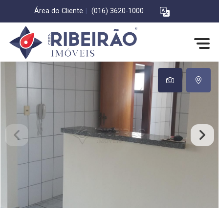
Área do Cliente
|
(016) 3620-1000