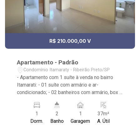
R$ 210.000,00 V
Apartamento - Padrão
Condomínio Itamaraty - Ribeirão Preto/SP
- Apartamento com 1 suíte à venda no bairro
Itamarati: - 01 suíte com armário e ar-
condicionado; - 02 banheiros com armário, box e
espelho; - 01 vaga coberta de garagem; - Sala
de jantar, e de TV; - Cozinha planejada; - Área de
1
2
1
37m²
Serviço com armário; - Edifício com portão
Dorm.
Banho
Garagem
A. Útil
eletrônico; - Próximo ao Empório S`tilo Mineiro
e Bar Maltesa.