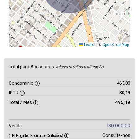
Leaflet
|
©
OpenStreetMap
Total para Acessórios
valores sujeitos a alteração.
Condomínio
465,00
IPTU
30,19
Total / Mês
495,19
180.000,00
Venda
Consulte-nos
(ITBI, Registro, Escritura e Certidões)