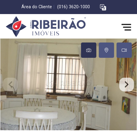
Área do Cliente
|
(016) 3620-1000