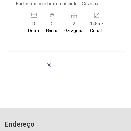
Banheiros com box e gabinete - Cozinha
Planejada com armários - Lavabo - Área de
serviço com banheiro e armários - Varanda
3
5
2
148m²
gourmet com churrasqueira - 2 vagas na
Dorm.
Banho
Garagens
Const.
garagem - Condomínio: Portaria 24hrs, Piscina,
Churrasqueira, Quadra de Tênis, Quadra
Poliesportiva, Salão de Festas, Salão de Jogos,
Playground - Loccalizado próximo ao Parque
Raya, Wladimir Meirelles
Endereço