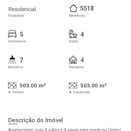
5518
Residencial
Finalidade
Referência
5
4
Dormitórios
Suítes
7
4
Banheiros
Garagens
503.00 m²
503.00 m²
A. Terreno
A. Construída
Descrição do Imóvel
Apartamento com 4 suítes e 4 vagas para venda no Centro.