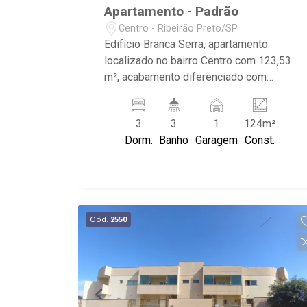
Apartamento - Padrão
Centro - Ribeirão Preto/SP
Edifício Branca Serra, apartamento
localizado no bairro Centro com 123,53
m², acabamento diferenciado com
todos benefícios da construtora. 03
dormitórios sendo 1 com armários e 01
3
3
1
124m²
suíte, banheiro social, sala de jantar e
Dorm.
Banho
Garagem
Const.
estar, sacada, cozinha planejada,
lavanderia, dependência empregada, 01
vaga. O prédio possui portaria 24h, área
de lazer completa. Próximo a padarias,
supermercado, farmácias, lojas
Cód.
2550
comerciais e avenidas movimentadas.
Ribeirão Imóveis. (16) 3620-1000/(16)
99270-1000 V2251