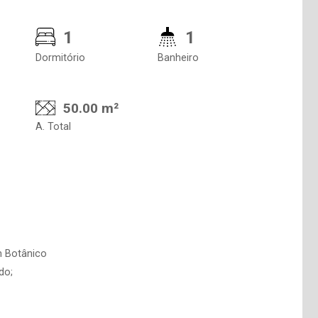
1
1
Dormitório
Banheiro
50.00 m²
A. Total
m Botânico
do;