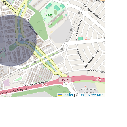
Leaflet
|
©
OpenStreetMap