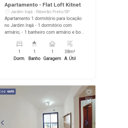
Apartamento - Flat Loft Kitnet
Jardim Irajá - Ribeirão Preto/SP
Apartamento 1 dormitório para locação
no Jardim Irajá - 1 dormitório com
armário; - 1 banheiro com armário e box;
- Sala de TV; - Cozinha Americana com
armário; - Área de Serviço; - 1 vaga
1
1
1
38m²
coberta; - Próximo ao Savegnago
Dorm.
Banho
Garagem
A. Útil
Supermercado, Parque Municipal Dr.
Luis Carlos Raya e Ribeirão Shopping.
Cód.
6693