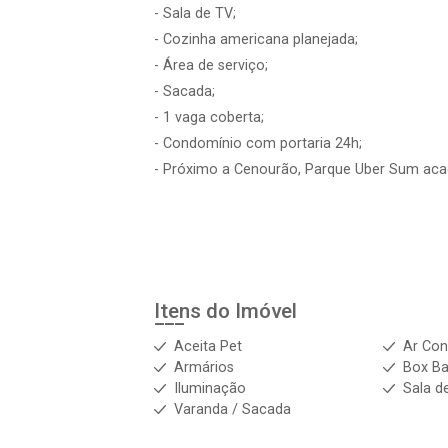
- Sala de TV;
- Cozinha americana planejada;
- Área de serviço;
- Sacada;
- 1 vaga coberta;
- Condomínio com portaria 24h;
- Próximo a Cenourão, Parque Uber Sum acad
Itens do Imóvel
Aceita Pet
Ar Con
Armários
Box Ba
Iluminação
Sala d
Varanda / Sacada