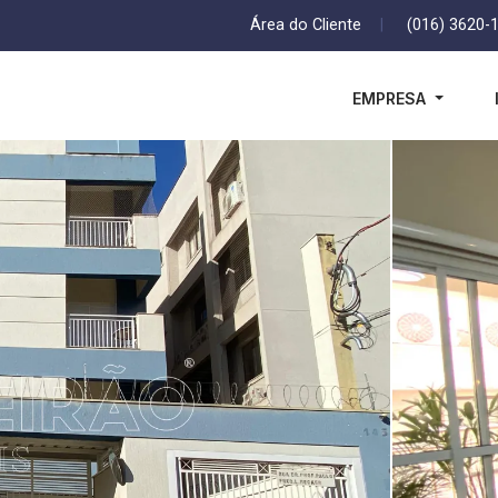
Área do Cliente
|
(016) 3620-
EMPRESA