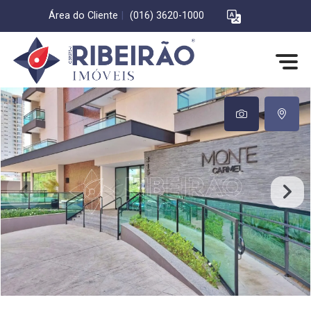
Área do Cliente
|
(016) 3620-1000