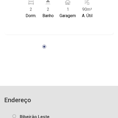
com armário; - Área de Serviço; - Fechamento
2
2
1
90m²
em Vidro; - 1 vaga coberta; - Condomínio com
Dorm.
Banho
Garagem
A. Útil
piscina, quadra poliesportiva, brinquedoteca,
área de churrasco, academia, mercadinho; -
Próximo a Avenida Henri Nestlé e Avenida
Alfredo Ravaneli, Atacadão Anhanguera, posto
de gasolina Mônaco, Toca do Urso;
Endereço
Ribeirão Leste