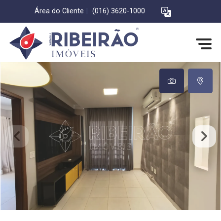
Área do Cliente
|
(016) 3620-1000