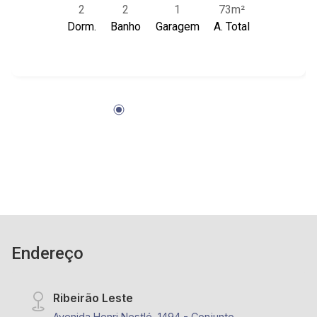
2
2
1
73m²
de Serviço com banheiro; - Sacada; -
Dorm.
Banho
Garagem
A. Total
Condomínio com Piscina Adulta e Infantil, Salão
de Festa, Portaria 24h e Elevador; - Próximo ao
Parque Maurilio Biagi e USP.
Endereço
Ribeirão Leste
Avenida Henri Nestlé, 1494 - Conjunto