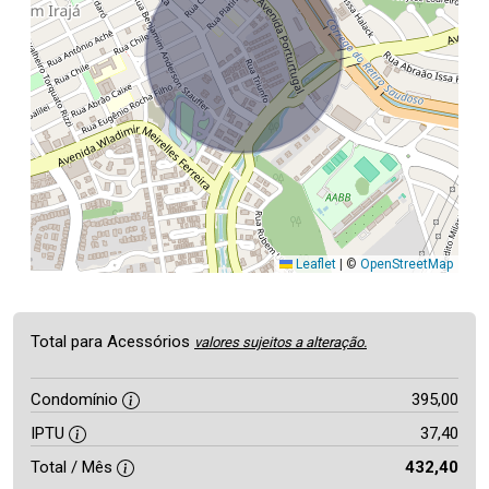
Leaflet
|
©
OpenStreetMap
Total para Acessórios
valores sujeitos a alteração.
Condomínio
395,00
IPTU
37,40
Total / Mês
432,40