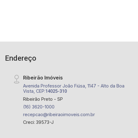
Pastelaria Rios, Tennessee Steak House,
Mineiro`S 3, Point SP330, Buteco Dubrodi,
Ribeirão Shopping
Endereço
Ribeirão Imóveis
Avenida Professor João Fiúsa, 1147 - Alto da Boa
Vista, CEP:
14025-310
Ribeirão Preto - SP
(16) 3620-1000
recepcao@ribeiraoimoveis.com.br
Creci: 39573-J