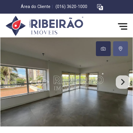
Área do Cliente
|
(016) 3620-1000