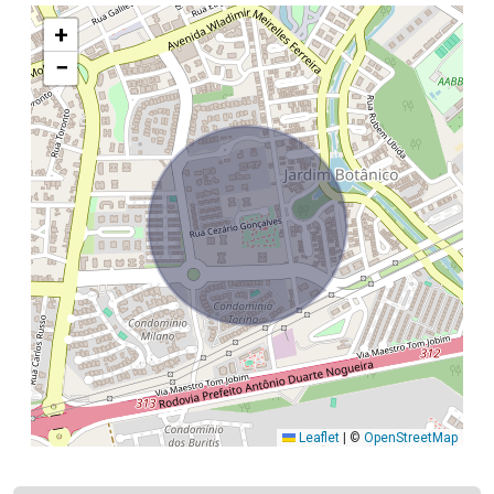
+
−
Leaflet
|
©
OpenStreetMap