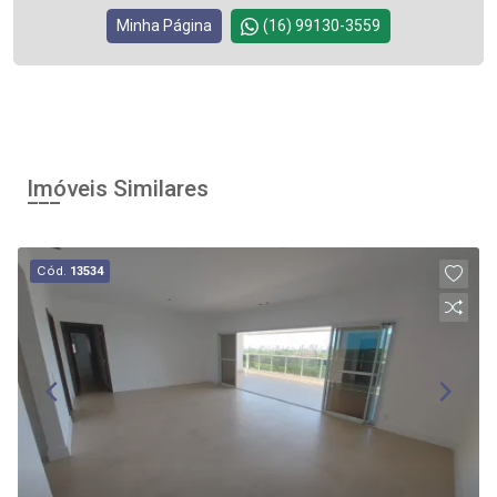
Minha Página
(16) 99130-3559
Imóveis Similares
Cód.
13534