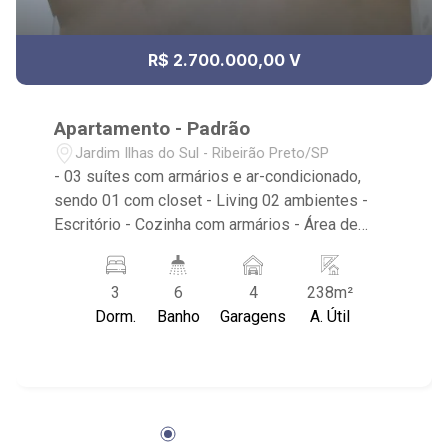
R$ 2.700.000,00 V
Apartamento - Padrão
Jardim Ilhas do Sul - Ribeirão Preto/SP
- 03 suítes com armários e ar-condicionado,
sendo 01 com closet - Living 02 ambientes -
Escritório - Cozinha com armários - Área de
Serviço com banheiro e armários - Sacada
Gourmet com fechamento em vidro - Lavabo - 4
3
6
4
238m²
Vagas de garagem - Condomínio: Portaria 24hrs,
Dorm.
Banho
Garagens
A. Útil
Quadra Poliesportiva, Piscina (Adulto / Infantil),
Playground, Brinquedoteca, Área de Churrasco,
salão de festas, Salão de Jogos, Academia,
Praça, Espaço para Bikes - Localizado próximo
ao Parque Municipal Dr. Luis Carlos Raya,
Famosa Pizza, Buteco Dubrodi, Villa Sucreê,