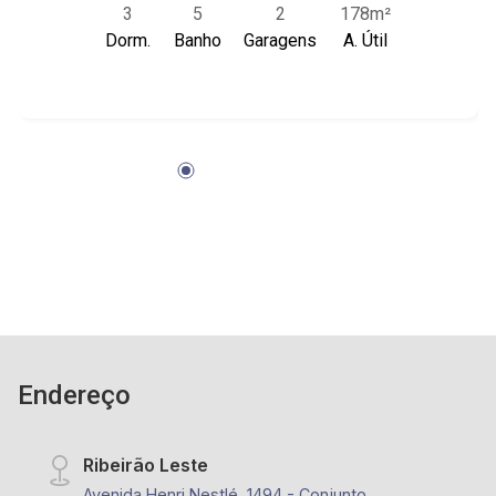
3
5
2
178m²
banheiro social; - lavabo; - área de serviço
Dorm.
Banho
Garagens
A. Útil
planejada; - 2 vagas de garagem cobertas; -
Condomínio com Vestiário, Piscina, Sauna e
Aquecedor Solar. - Próximo ao Parque Olhos
D`Água, Unip e Hospital Unimed.
Endereço
Ribeirão Leste
Avenida Henri Nestlé, 1494 - Conjunto