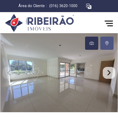
Área do Cliente
|
(016) 3620-1000