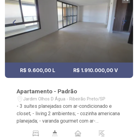
R$ 9.600,00 L
R$ 1.910.000,00 V
Apartamento - Padrão
Jardim Olhos D Água - Ribeirão Preto/SP
- 3 suítes planejadas com ar-condicionado e
closet; - living 2 ambientes; - cozinha americana
planejada; - varanda gourmet com ar-
condicionado; - fechamento em vidro na varanda;
- 5 banheiros com armários, box e espelho; -