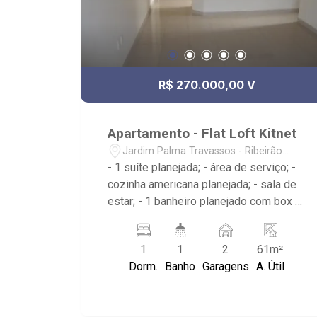
R$ 270.000,00 V
Apartamento - Flat Loft Kitnet
Jardim Palma Travassos - Ribeirão
Preto/SP
- 1 suíte planejada; - área de serviço; -
cozinha americana planejada; - sala de
estar; - 1 banheiro planejado com box e
espelho; - Condomínio com portaria
remota, área de convivência, hall com
1
1
2
61m²
elevador panorâmico, academia e
Dorm.
Banho
Garagens
A. Útil
piscina na cobertura.