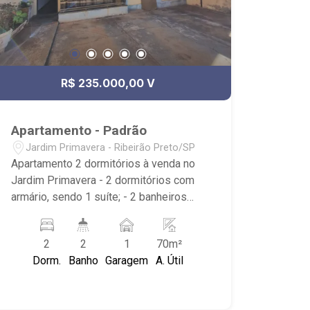
R$ 235.000,00 V
Apartamento - Padrão
Jardim Primavera - Ribeirão Preto/SP
Apartamento 2 dormitórios à venda no
Jardim Primavera - 2 dormitórios com
armário, sendo 1 suíte; - 2 banheiros
com armário, box e espelho; - Living 2
ambientes; - Sala de Jantar; - Cozinha; -
2
2
1
70m²
Área de Serviço; - Sacada; - 1 vaga
Dorm.
Banho
Garagem
A. Útil
descoberta; - Próximo ao Supermecado
Mialich, Assaí Atacadista, Mini
Rodoviária Ribeirão Preto e Padaria