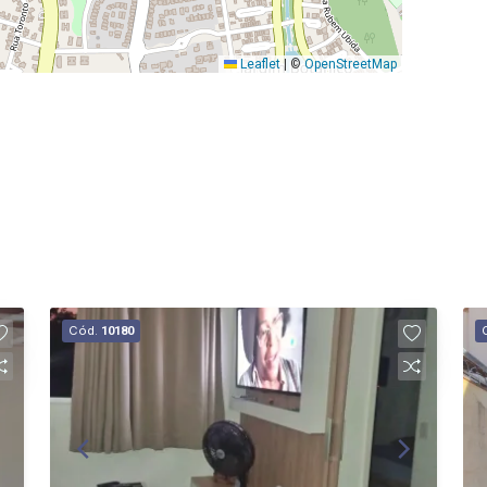
Leaflet
|
©
OpenStreetMap
Cód.
10180