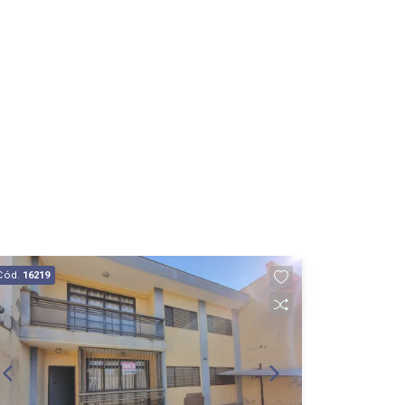
Cód.
16219