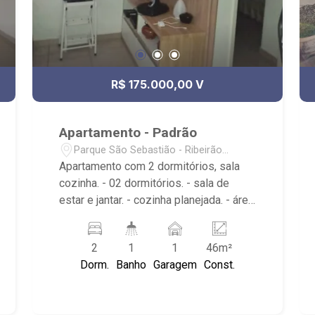
R$ 175.000,00 V
Apartamento - Padrão
Parque São Sebastião - Ribeirão
Preto/SP
Apartamento com 2 dormitórios, sala
cozinha. - 02 dormitórios. - sala de
estar e jantar. - cozinha planejada. - área
de serviço. - 01 vaga de garagem.
Ribeirão Imóveis, uma imobiliária com
2
1
1
46m²
mais de 28 anos de experiência e uma
Dorm.
Banho
Garagem
Const.
nova forma de fazer negócios.
Contando com uma equipe atuante de
consultores especialistas, oferecemos