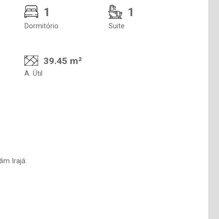
1
1
Dormitório
Suite
39.45 m²
A. Útil
m Irajá: