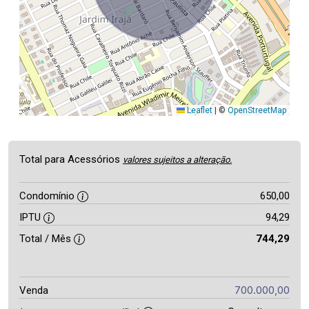
Leaflet
|
©
OpenStreetMap
Total para Acessórios
valores sujeitos a alteração.
Condomínio
650,00
IPTU
94,29
Total / Mês
744,29
700.000,00
Venda