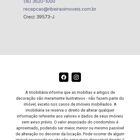
(16) 3620-1000
recepcao@ribeiraoimoveis.com.br
Creci: 39573-J
A Imobiliária informa que as mobílias e artigos de
decoração são meramente ilustrativos - não fazem parte do
imóvel, exceto nos casos de imóveis mobiliados. A
imobiliária se reserva o direito de alterar qualquer
informação referente aos valores e dados de seus imóveis
sem aviso prévio. O valor anunciado do condomínio é
aproximado, podendo ser maior, menor ou mesmo passível
de alteração no decorrer da locação. Pode ocorrer de algum
imóvel anunciado no site não estar mais disponível devido à