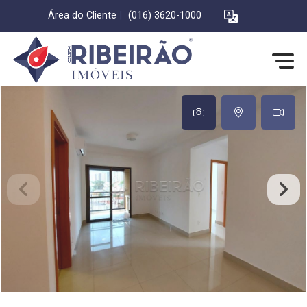
Área do Cliente
|
(016) 3620-1000