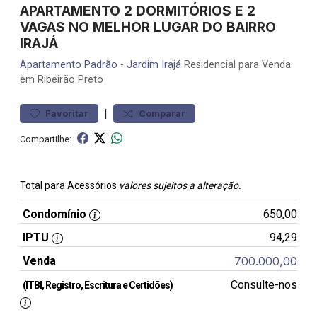
APARTAMENTO 2 DORMITÓRIOS E 2
VAGAS NO MELHOR LUGAR DO BAIRRO
IRAJÁ
Apartamento
Padrão
-
Jardim Irajá
Residencial para Venda
em Ribeirão Preto
|
Favoritar
Comparar
Compartilhe:
Total para Acessórios
valores sujeitos a alteração.
Condomínio
650,00
IPTU
94,29
Venda
700.000,00
Consulte-nos
(ITBI, Registro, Escritura e Certidões)