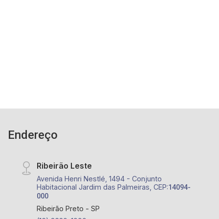
ampliada 02 ambientes; - 02 dormitórios com
armário, sendo 1 suíte; - 03 banheiros com
armário, espelho e box; - Sala ampliada; -
2
4
2
83m²
Lavabo; - Cozinha Americana; - Área de serviço;
Dorm.
Banho
Garagens
A. Total
- Varanda; - Sacada; - Espaço gourmet; - 02
vagas cobertas de garagem; - Condomínio com
portaria 24h, elevador, Brinquedoteca, Piscina,
Churrasqueira, Espaço Fitness, Playground,
Praça, Quadra Poliesportiva e Salão de Festas; -
Próximo ao Ribeirão Shopping, Av. João Fiúsa e
Av. Maurílio Biagi
Endereço
Ribeirão Leste
Avenida Henri Nestlé, 1494 - Conjunto
Habitacional Jardim das Palmeiras, CEP:
14094-
000
Ribeirão Preto - SP