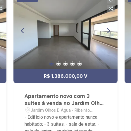
Av. Professor João Fiusa; - Condomínio
com portaria 24h, piscina, academia,
salão de festas, playground e piscina.
R$ 1.386.000,00 V
Apartamento novo com 3
suítes á venda no Jardim Olhos
D Água
Jardim Olhos D Água - Ribeirão
Preto/SP
- Edifício novo e apartamento nunca
habitado; - 3 suítes; - sala de estar; -