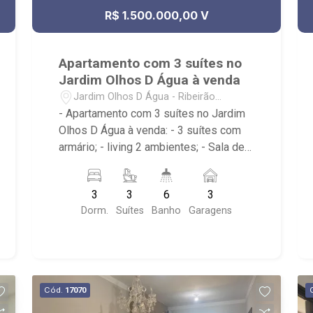
R$ 1.500.000,00 V
Apartamento com 3 suítes no
Jardim Olhos D Água à venda
Jardim Olhos D Água - Ribeirão
Preto/SP
- Apartamento com 3 suítes no Jardim
Olhos D Água à venda: - 3 suítes com
armário; - living 2 ambientes; - Sala de
jantar; - Sala de TV; - cozinha planejada
e integrada; - Sacada gourmet com
3
3
6
3
fechamento em vidro e churrasqueira; -
Dorm.
Suítes
Banho
Garagens
Área de serviço planejada com
banheiro; - 6 banheiros com armário,
box e espelho; - lavabo; - 03 vagas
cobertas de garagem; - Edifício com
portaria 24h, elevador, piscina, sauna,
Cód.
17070
playground, brinquedoteca, área