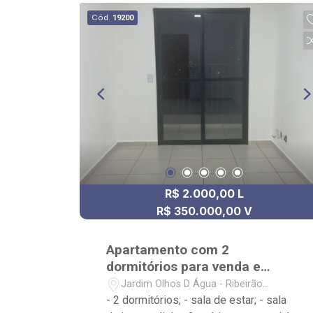
Parque Olhos d?Água e Hospital
Cód.
19200
Unimed;.
R$ 2.000,00 L
R$ 350.000,00 V
Apartamento com 2
dormitórios para venda e
locação no Jardim Olhos
Jardim Olhos D Água - Ribeirão
D`Água
Preto/SP
- 2 dormitórios; - sala de estar; - sala