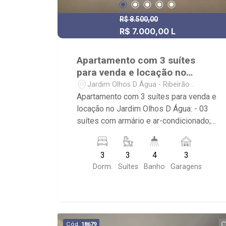
R$ 8.500,00
R$ 7.000,00 L
R$ 1.950.000,00 V
Apartamento com 3 suítes
para venda e locação no
Jardim Olhos D Água
Jardim Olhos D Água - Ribeirão
Preto/SP
Apartamento com 3 suítes para venda e
locação no Jardim Olhos D Água: - 03
suítes com armário e ar-condicionado; -
03 banheiros com armário, box e
espelho; - 01 lavabo; - 03 vagas
3
3
4
3
cobertas, de garagem; - Sala 2
Dorm.
Suítes
Banho
Garagens
ambientes; - Sala de Jantar; - Cozinha
planejada; - Área de Serviço planejada; -
Sacada gourmet com churrasqueira e
fechamento em vidro; - Gelato Borelli,
Parque Olhos d` Água e Av. Professor
Cód.
18679