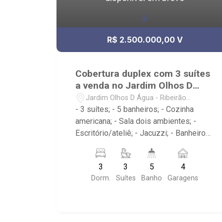
R$ 2.500.000,00 V
Cobertura duplex com 3 suítes
a venda no Jardim Olhos D
Água
Jardim Olhos D Água - Ribeirão
Preto/SP
- 3 suítes; - 5 banheiros; - Cozinha
americana; - Sala dois ambientes; -
Escritório/ateliê; - Jacuzzi; - Banheiro
de serviço; - Lavabo; - Varanda gourmet
com churrasqueira; - Edifício com
3
3
5
4
elevador; - Condomínio com portaria
Dorm.
Suítes
Banho
Garagens
24h, piscina, academia, salão de festas
e playground;. - Localizado na Avenida
Professor João Fiusa, próximo ao
Colégio Pequeno Príncipe, Borelli,