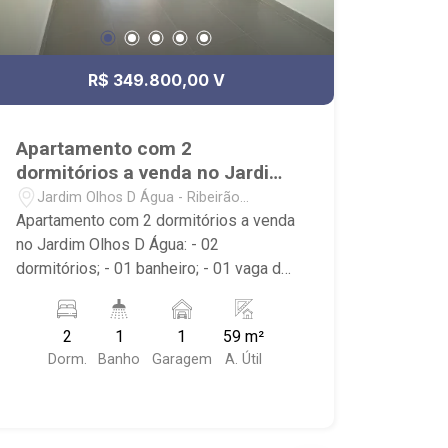
R$ 349.800,00 V
Apartamento com 2
dormitórios a venda no Jardim
Olhos D Água
Jardim Olhos D Água - Ribeirão
Preto/SP
Apartamento com 2 dormitórios a venda
no Jardim Olhos D Água: - 02
dormitórios; - 01 banheiro; - 01 vaga de
garagem; - Área de Serviço; - Cozinha
Americana; - Condomínio com portaria
2
1
1
59 m²
24 horas, elevador, piscina, sauna,
Dorm.
Banho
Garagem
A. Útil
quadra poliesportiva, playground, área
de churrasco, salão de festa, academia,
praça e espaço pra bikes; - Próximo ao
Gelato Borelli, Museu da Gula e Parque