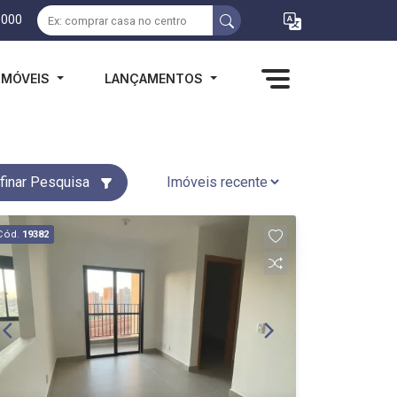
1000
IMÓVEIS
LANÇAMENTOS
finar Pesquisa
Cód.
19382