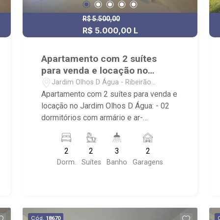
R$ 5.500,00
R$ 5.000,00 L
R$ 950.000,00 V
Apartamento com 2 suítes
para venda e locação no
Jardim Olhos D Água
Jardim Olhos D Água - Ribeirão
Preto/SP
Apartamento com 2 suítes para venda e
locação no Jardim Olhos D Água: - 02
dormitórios com armário e ar-
condicionado, sendo 2 suítes; - 02
banheiros com box e espelho; - 01
2
2
3
2
Lavabo; - 02 vagas cobertas, de
Dorm.
Suítes
Banho
Garagens
garagem; - Sala 2 ambientes; - Cozinha
Americana planejada; - Área de Serviço
planejada; - Sacada gourmet com
churrasqueira e fechamento em vidro; -
Gelato Borelli, Parque Olhos d` Água e
Cód.
18670