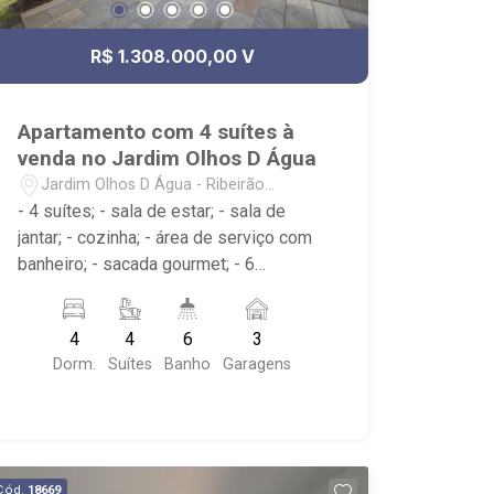
R$ 1.308.000,00 V
Apartamento com 4 suítes à
venda no Jardim Olhos D Água
Jardim Olhos D Água - Ribeirão
Preto/SP
- 4 suítes; - sala de estar; - sala de
jantar; - cozinha; - área de serviço com
banheiro; - sacada gourmet; - 6
banheiros; - lavabo; - edifício com
portaria 24h, elevador, piscina, sauna,
4
4
6
3
playground, brinquedoteca, área
Dorm.
Suítes
Banho
Garagens
churrasco, salão de festas, academia,
espaço relax, sala yoga e pilates,
business center e praça; - próximo ao
Gelato Borelli, Parque Olhos d` Água
Cód.
18669