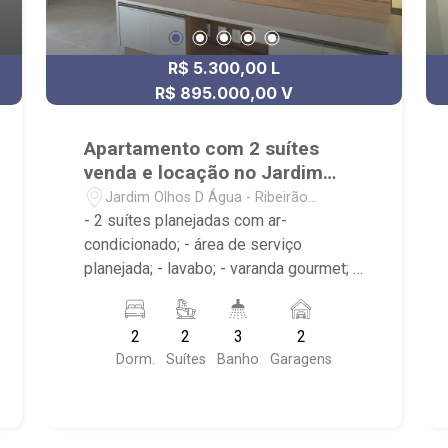
R$ 5.300,00 L
R$ 895.000,00 V
Apartamento com 2 suítes
venda e locação no Jardim
Olhos D Água
Jardim Olhos D Água - Ribeirão
Preto/SP
- 2 suítes planejadas com ar-
condicionado; - área de serviço
planejada; - lavabo; - varanda gourmet; -
sala 2 ambientes; - 3 banheiros
planejados com box e espelho; -
2
2
3
2
Condomínio com portaria 24h, piscina,
Dorm.
Suítes
Banho
Garagens
academia, salão de festas, playground
e piscina; - Próximo ao Gelato Borelli,
Droga Raia, Parque Olhos D` Água