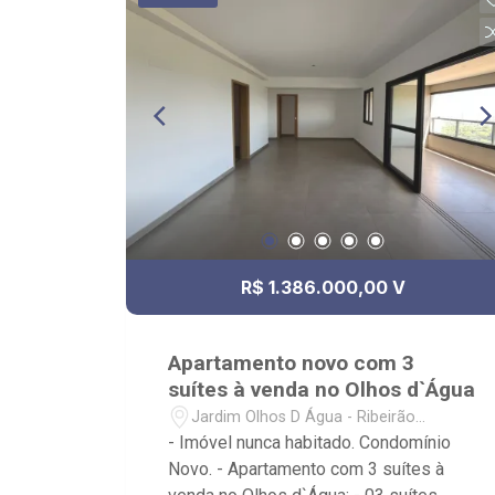
João Fiusa; - Condomínio com portaria
24h, piscina, academia, salão de festas,
salão de jogos, ofurô, sauna, pet place,
quadra de esportes, playground, e
piscina.
R$ 1.386.000,00 V
Apartamento novo com 3
suítes à venda no Olhos d`Água
Jardim Olhos D Água - Ribeirão
Preto/SP
- Imóvel nunca habitado. Condomínio
Novo. - Apartamento com 3 suítes à