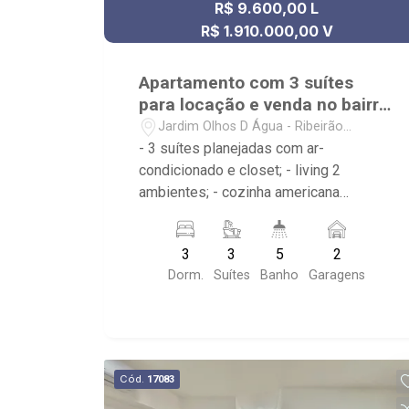
R$ 9.600,00 L
R$ 1.910.000,00 V
Apartamento com 3 suítes
para locação e venda no bairro
Jardim Olhos D Água
Jardim Olhos D Água - Ribeirão
Preto/SP
- 3 suítes planejadas com ar-
condicionado e closet; - living 2
ambientes; - cozinha americana
planejada; - varanda gourmet com ar-
condicionado; - fechamento em vidro na
3
3
5
2
varanda; - 5 banheiros com armários,
Dorm.
Suítes
Banho
Garagens
box e espelho; - banheiro social; -
lavabo; - área de serviço planejada; - 2
vagas de garagem cobertas; -
Condomínio com Vestiário, Piscina,
Sauna e Aquecedor Solar. - Próximo ao
Cód.
17083
Parque Olhos D`Água, Unip e Hospital