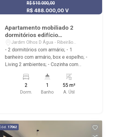
R$ 510.000,00
R$ 488.000,00 V
Apartamento mobiliado 2
dormitórios edifício
Residencial Monterrey
Jardim Olhos D Água - Ribeirão
Preto/SP
- 2 dormitórios com armário; - 1
banheiro com armário, box e espelho; -
Living 2 ambientes; - Cozinha com
armário; - Área de Serviço com armário;
- Sacada; - Condomínio com portaria 24
2
1
55 m²
horas, piscina, sauna, quadra
Dorm.
Banho
A. Útil
poliesportiva, playground, área de
churrasco, salão de festa, academia,
praça e espaço pra bikes; - Localizado
próximo ao Ribeirão Shopping, Museu
da Gula, Maple Bear, Bonfim Paulista. -
Cód.
17062
obs- mobilia pode ssofrer alteração