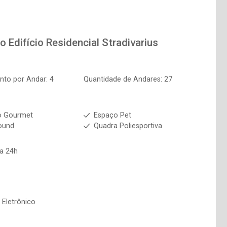
to
Edifício Residencial Stradivarius
to por Andar: 4
Quantidade de Andares: 27
o Gourmet
Espaço Pet
ound
Quadra Poliesportiva
ia 24h
 Eletrônico