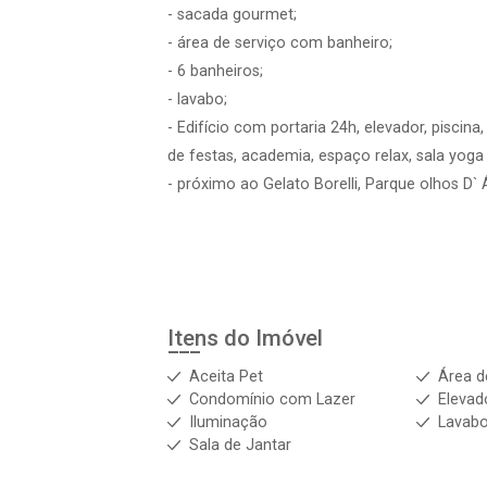
- sacada gourmet;
- área de serviço com banheiro;
- 6 banheiros;
- lavabo;
- Edifício com portaria 24h, elevador, piscin
de festas, academia, espaço relax, sala yoga 
- próximo ao Gelato Borelli, Parque olhos D`
Itens do Imóvel
Aceita Pet
Área d
Condomínio com Lazer
Elevad
Iluminação
Lavab
Sala de Jantar