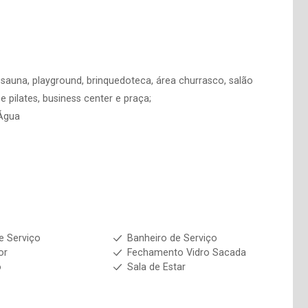
a, sauna, playground, brinquedoteca, área churrasco, salão
e pilates, business center e praça;
 Água
e Serviço
Banheiro de Serviço
or
Fechamento Vidro Sacada
o
Sala de Estar