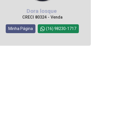
Dora losque
CRECI 80324 - Venda
Minha Página
(16) 98230-1717