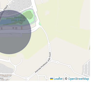
Leaflet
|
©
OpenStreetMap