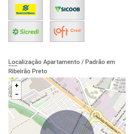
Localização Apartamento / Padrão em
Ribeirão Preto
+
−