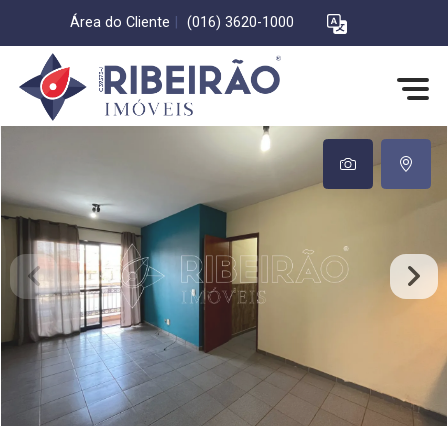
Área do Cliente
|
(016) 3620-1000