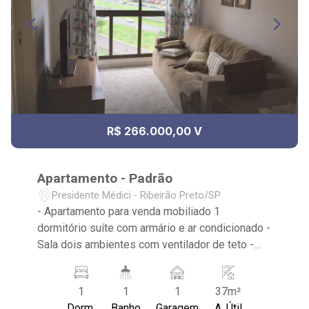
R$ 266.000,00 V
Apartamento - Padrão
Presidente Médici - Ribeirão Preto/SP
- Apartamento para venda mobiliado 1
dormitório suíte com armário e ar condicionado -
Sala dois ambientes com ventilador de teto -
Banheiro com gabinete, espelho e box - Área de
serviço com armário - Portaria 24hrs, área de
1
1
1
37m²
churrasco, piscina, academia sauna Próximo à
Dorm.
Banho
Garagem
A. Útil