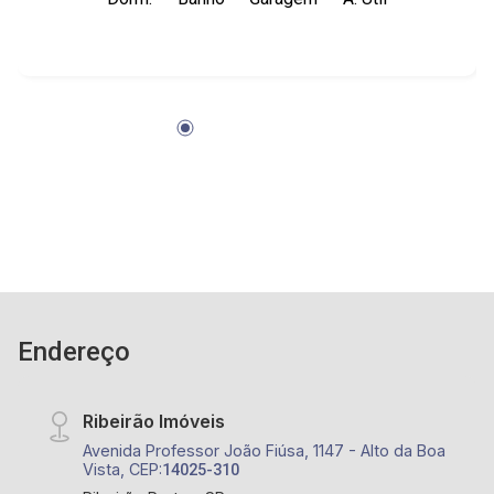
UNAERP, Assaí atacadista, posto de gasolina,
farmácias
Endereço
Ribeirão Imóveis
Avenida Professor João Fiúsa, 1147 - Alto da Boa
Vista, CEP:
14025-310