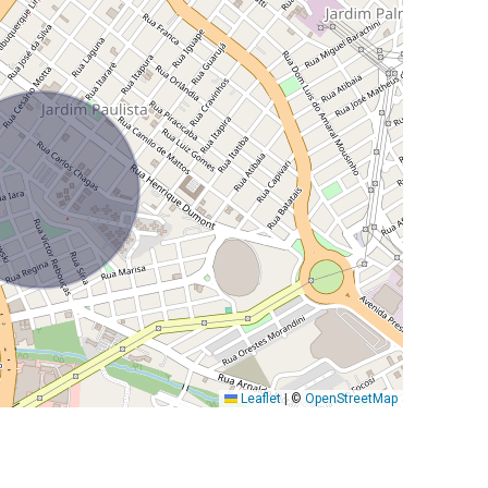
Leaflet
|
©
OpenStreetMap