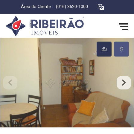
Área do Cliente
|
(016) 3620-1000