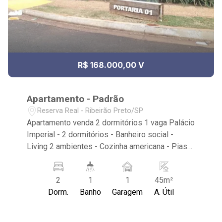
R$ 168.000,00 V
Apartamento - Padrão
Reserva Real - Ribeirão Preto/SP
Apartamento venda 2 dormitórios 1 vaga Palácio
Imperial - 2 dormitórios - Banheiro social -
Living 2 ambientes - Cozinha americana - Pias
em granito branco Siena, fechadura eletrônica. -
Area de Serviço - Acesso ao bloco por digital -
2
1
1
45m²
Condomínio com piscinas (2 adultos e 2
Dorm.
Banho
Garagem
A. Útil
infantis), campo de futebol, playgrounds, espaço
kids, bicicletário, 4 espaços gourmet e áreas
externas para churrasco integrados, 2 portarias