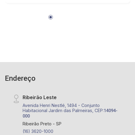
24h, câmeras de segurança, minimercado
climatizado e portão eletrônico - Bem
localizado, próximo do Supermercado DIA,
Posto de Combustíveis e Escola Estadual. Entre
as avenidas Alfredo Ravaneli e Henri Nestlé. -
valor com condomínio inclui água e gás e pode
ser alterado sem prévio aviso.
Endereço
Ribeirão Leste
Avenida Henri Nestlé, 1494 - Conjunto
Habitacional Jardim das Palmeiras, CEP:
14094-
000
Ribeirão Preto - SP
(16) 3620-1000