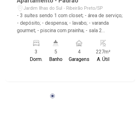
Apartamento - Padrão
Jardim Ilhas do Sul - Ribeirão Preto/SP
- 3 suítes sendo 1 com closet; - área de serviço;
- depósito; - despensa; - lavabo; - varanda
gourmet; - piscina com prainha; - sala 2
ambientes; - sala de estar; - sauna; - 5
banheiros; - próximo ao Museu da Gula, Go
3
5
4
227m²
Coffee Olhos d` água, Praça Doutor Luiz Antonio
Dorm.
Banho
Garagens
A. Útil
Passini Rossi