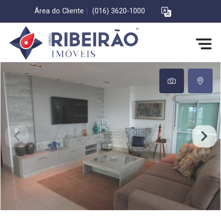
Área do Cliente
|
(016) 3620-1000