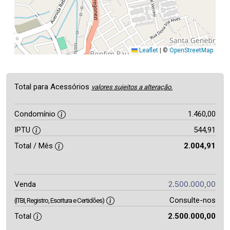
Leaflet
|
©
OpenStreetMap
Total para Acessórios
valores sujeitos a alteração.
Condomínio
1.460,00
IPTU
544,91
Total / Mês
2.004,91
2.500.000,00
Venda
Consulte-nos
(ITBI, Registro, Escritura e Certidões)
Total
2.500.000,00