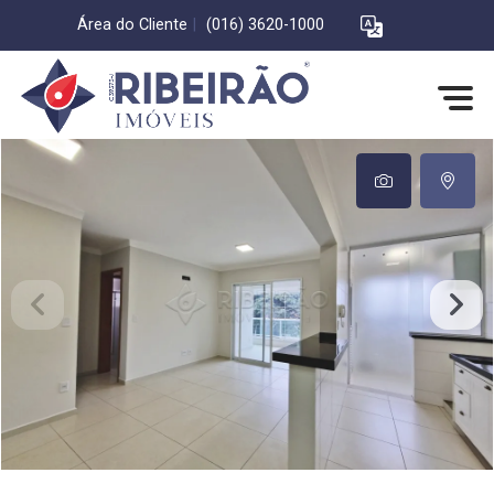
Área do Cliente
|
(016) 3620-1000