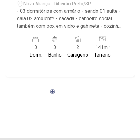
Nova Aliança - Ribeirão Preto/SP
- 03 dormitórios com armário - sendo 01 suíte -
sala 02 ambiente - sacada - banheiro social
também com box em vidro e gabinete - cozinha
tradicional planejada - área de serviço com
banheiro - 02 vagas de garagem - próximo a
3
3
2
141m²
UNIP, Caixa Econômica e Praça das Artes. Entre
Dorm.
Banho
Garagens
Terreno
Ribeirão Shopping e Shopping Iguatemi