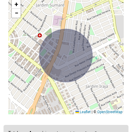
+
−
Leaflet
|
©
OpenStreetMap