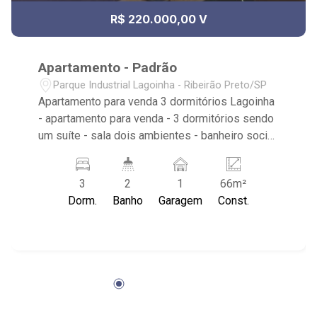
R$ 220.000,00 V
Apartamento - Padrão
Parque Industrial Lagoinha - Ribeirão Preto/SP
Apartamento para venda 3 dormitórios Lagoinha
- apartamento para venda - 3 dormitórios sendo
um suíte - sala dois ambientes - banheiro social
- cozinha com armários - área de serviço - 1
vaga de garagem - condomínio churrasqueira,
3
2
1
66m²
piscina adulto, piscina infantil, playground, salão
Dorm.
Banho
Garagem
Const.
de festas, elevador portaria: 24hrs Próximo à
casa de carnes europa, saborear marmitaria, so
biz