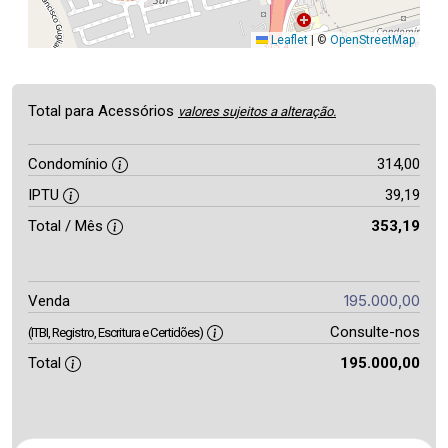
Leaflet
|
©
OpenStreetMap
Total para Acessórios
valores sujeitos a alteração.
Condomínio
314,00
IPTU
39,19
Total / Mês
353,19
195.000,00
Venda
Consulte-nos
(ITBI, Registro, Escritura e Certidões)
Total
195.000,00