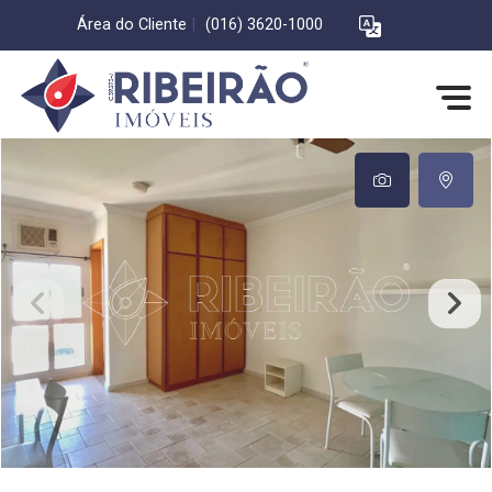
Área do Cliente
|
(016) 3620-1000