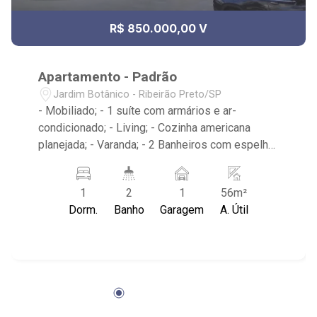
R$ 850.000,00 V
Apartamento - Padrão
Jardim Botânico - Ribeirão Preto/SP
- Mobiliado; - 1 suíte com armários e ar-
condicionado; - Living; - Cozinha americana
planejada; - Varanda; - 2 Banheiros com espelho,
box e armário; - Lavabo; - Condomínio com
piscina, piscina infantil, sauna, quadra
1
2
1
56m²
poliesportiva, playground, brinquedoteca, área
Dorm.
Banho
Garagem
A. Útil
churrasco, salão de festas, salão de jogos,
academia e portaria 24h. - Próximo ao Parque
Raya, Centro Universitário Estácio de Ribeirão
Preto, Colégio Santa Úrsula, Fiúsa Center e
Savenagno.