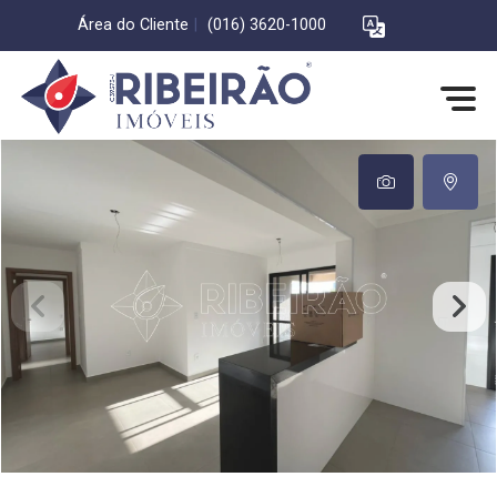
Área do Cliente
|
(016) 3620-1000