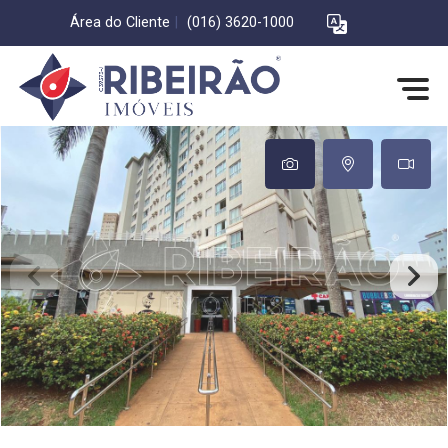
Área do Cliente
|
(016) 3620-1000