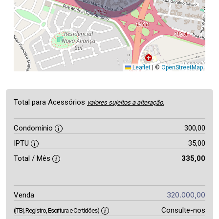
Leaflet
|
©
OpenStreetMap
Total para Acessórios
valores sujeitos a alteração.
Condomínio
300,00
IPTU
35,00
Total / Mês
335,00
320.000,00
Venda
Consulte-nos
(ITBI, Registro, Escritura e Certidões)