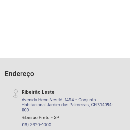
armários, box e espelho - Sala de Jantar - Sala
de TV - Cozinha com armários - Área de serviço
3
2
1
95m²
- Sacada - 1 vaga coberta - Sem portaria -
Dorm.
Banho
Garagem
A. Útil
Próximo a Rua Fernando Ferrari, Sesi,
Supermercado Tonin
Endereço
Ribeirão Leste
Avenida Henri Nestlé, 1494 - Conjunto
Habitacional Jardim das Palmeiras, CEP:
14094-
000
Ribeirão Preto - SP
(16) 3620-1000