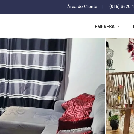
Área do Cliente
|
(016) 3620-
EMPRESA