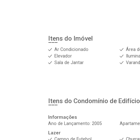
Itens do Imóvel
Ar Condicionado
Área d
Elevador
Ilumin
Sala de Jantar
Varand
Itens do Condomínio de Edifíci
Informações
Ano de Lançamento: 2005
Apartamen
Lazer
Campo de Futebol
Churra