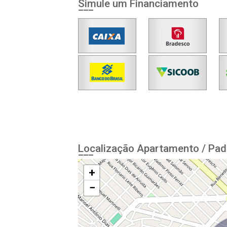
Simule um Financiamento
Localização Apartamento / Pad
+
−