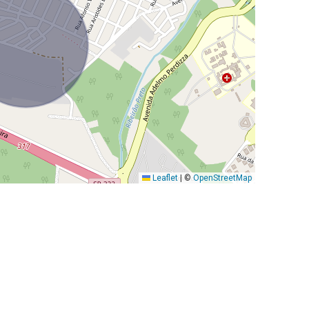
Leaflet
|
©
OpenStreetMap