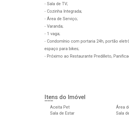
- Sala de TV;
- Cozinha Integrada;
- Área de Serviço;
- Varanda;
- 1 vaga;
- Condomínio com portaria 24h, portão eletrô
espaço para bikes;
- Próximo ao Restaurante Predilleto, Panific
Itens do Imóvel
Aceita Pet
Área d
Sala de Estar
Sala d