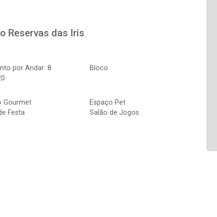
to
Reservas das Iris
to por Andar: 8
Bloco
20
o Gourmet
Espaço Pet
de Festa
Salão de Jogos