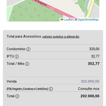
Leaflet
|
©
OpenStreetMap
Total para Acessórios
valores sujeitos a alteração.
Condomínio
320,00
IPTU
32,77
Total / Mês
352,77
202.000,00
Venda
Consulte-nos
(ITBI, Registro, Escritura e Certidões)
Total
202.000,00