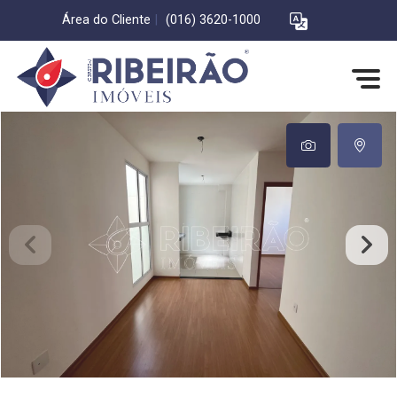
Área do Cliente
|
(016) 3620-1000