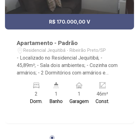
R$ 170.000,00 V
Apartamento - Padrão
Residencial Jequitibá - Ribeirão Preto/SP
- Localizado no Residencial Jequitibá; -
45,89m²; - Sala dois ambientes; - Cozinha com
armários; - 2 Dormitórios com armários e
ventilador de teto; - 1 Banheiro com gabinete e
box blindex; - Área de serviço; - Vagas para 01
2
1
1
46m²
automóveis;
Dorm.
Banho
Garagem
Const.