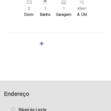
academia, portaria 24h, quadra esportiva, salão
2
1
1
45m²
de festas, corrimão, piso tátil, churrasqueira,
Dorm.
Banho
Garagem
A. Útil
playground e rampa de acesso; - Próximo a
Escola municipal, churrascaria Gavião e Rodovia
Anhanguera. Atenção Corretores, para parceria
entrar em contato diretamente com a nossa
recepção.
Endereço
Ribeirão Leste