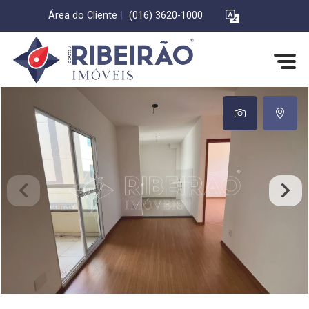
Área do Cliente
|
(016) 3620-1000