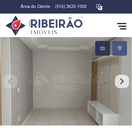
Área do Cliente
|
(016) 3620-1000