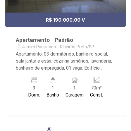
R$ 190.000,00 V
Apartamento - Padrão
Jardim Paulistano - Ribeirão Preto/SP
Apartamento, 03 dormitórios, banheiro social,
sala jantar e estar, cozinha armários, lavanderia,
banheiro de empregada, 01 vaga. Edifício
Topazio. Próximo supermercado, farmácia,
faculdade e avenida grande fluxo. Ribeirão
3
1
1
70m²
Imóveis. (16) 3620-1000/(16) 99270-1000
Dorm.
Banho
Garagem
Const.
V4748