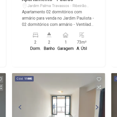
Jardim Palma Travassos - Ribeirão
Preto/SP
Apartamento 02 dormitórios com
armário para venda no Jardim Paulista -
02 dormitórios com armário - Ventilador
de teto nos quartos e sala - Banheiros
com armário - Lavabo - Living 02
2
2
1
73m²
ambientes - Cozinha tradicional
Dorm.
Banho
Garagem
A. Útil
planejada - Área de serviço com
armário - Próximo ao Estádio do
Comercial
Cód.
11885