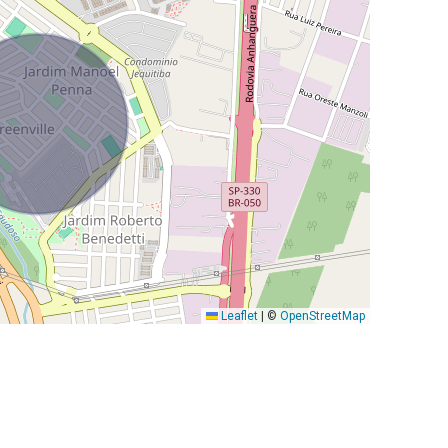
Leaflet
|
©
OpenStreetMap