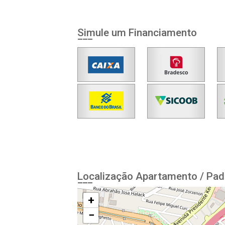
Simule um Financiamento
Localização Apartamento / Pad
+
−