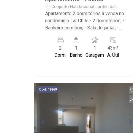
Conjunto Habitacional Jardim das
Palmeiras - Ribeirão Preto/SP
Apartamento 2 dormitórios à venda no
condomínio Lar Chile - 2 dormitórios; -
Banheiro com box; - Sala de jantar; -
Sala de TV; - Cozinha integrada
planejada; - Área de serviço; - 1 vaga
2
1
1
43m²
coberta; - Condomínio com piscina,
Dorm.
Banho
Garagem
A. Útil
varanda gourmet com churrasqueira,
campo de futebol e playground; -
Próximo à Av. Henry Nestlé com
supermercado, farmácia e comércios
em geral.
Cód.
18869