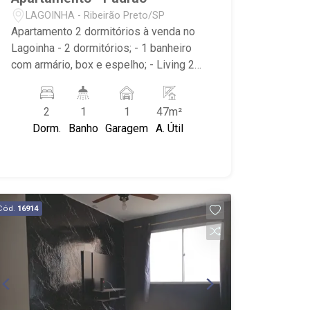
LAGOINHA - Ribeirão Preto/SP
Apartamento 2 dormitórios à venda no
Lagoinha - 2 dormitórios; - 1 banheiro
com armário, box e espelho; - Living 2
ambientes; - Imóvel com ventilador de
teto; - Cozinha; - Área de Serviço; -
2
1
1
47m²
Espaço Gourmet; - Churrasqueira; - 1
Dorm.
Banho
Garagem
A. Útil
vaga coberta; - Condomínio com
portaria 24h, piscina, quadra
poliesportiva, campo de futebol e salão
de festas; - Próximo ao Assaí
Atacadista, Farmácia Drogal e
Cód.
16914
Churrascaria Coxilha dos Pampas.